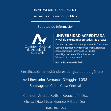
Consulta a bases de datos
UNIVERSIDAD TRANSPARENTE
Perfeccionamiento
Acceso a información pública
Editar Portafolio Académico
Solicitud de información
Evaluación docente
Calificación académica
Postulación al AUCAI
Funcionarias/os
Cursos internos de capacitación
Bienestar del personal
Certificación en estándares de igualdad de género
Portal de movilidad interna
Certificado de renta
Av. Libertador Bernardo O'Higgins 1058,
Santiago de Chile,
Casa Central
Certificado de renta honorarios
Gestión de correo uchile
Campus
:
Andrés Bello
|
Beauchef
|
Dra.
Editar páginas blancas
Eloísa Díaz
|
Juan Gómez Millas
|
Sur
|
más recintos
Extranjeras/os