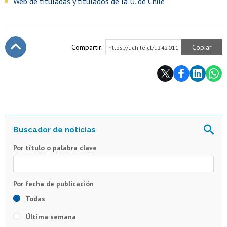
Web de tituladas y titulados de la U. de Chile
Compartir:
Copiar
https://uchile.cl/u242011
Subir
Por título o palabra clave
Todas
Última semana