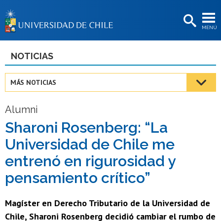
EXTENSIÓN
MENÚ
BIBLIOTECAS
LA UNIVERSIDAD
NOTICIAS
Postulantes
MÁS NOTICIAS
Estudiantes
Alumni
Académicas/os
Sharoni Rosenberg: “La
Funcionarias/os
Universidad de Chile me
Egresadas/os
entrenó en rigurosidad y
pensamiento crítico”
Magíster en Derecho Tributario de la Universidad de
Chile, Sharoni Rosenberg decidió cambiar el rumbo de