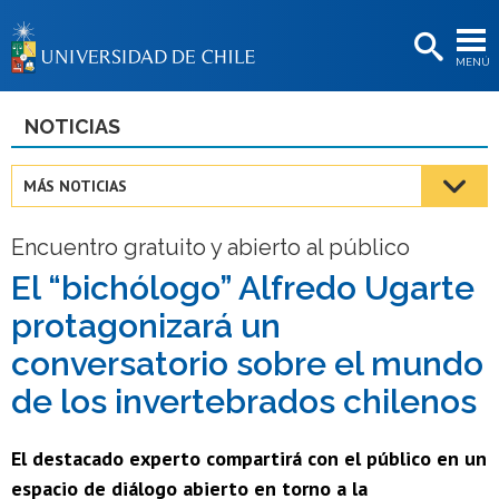
EXTENSIÓN
MENÚ
BIBLIOTECAS
LA UNIVERSIDAD
NOTICIAS
Postulantes
MÁS NOTICIAS
Estudiantes
Encuentro gratuito y abierto al público
Académicas/os
El “bichólogo” Alfredo Ugarte
Funcionarias/os
protagonizará un
Egresadas/os
conversatorio sobre el mundo
de los invertebrados chilenos
El destacado experto compartirá con el público en un
espacio de diálogo abierto en torno a la