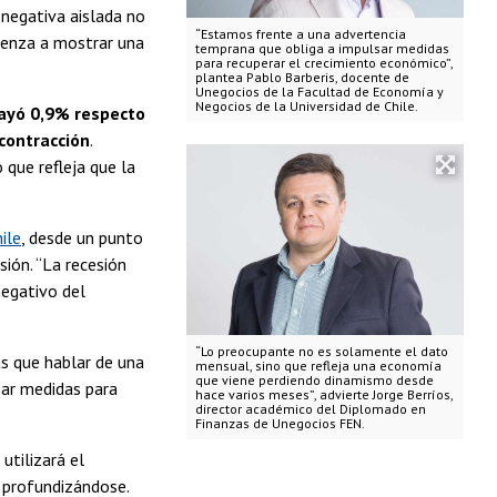
negativa aislada no
“Estamos frente a una advertencia
ienza a mostrar una
temprana que obliga a impulsar medidas
para recuperar el crecimiento económico”,
plantea Pablo Barberis, docente de
Unegocios de la Facultad de Economía y
Negocios de la Universidad de Chile.
ayó 0,9% respecto
contracción
.
 que refleja que la
ile
, desde un punto
sión. “La recesión
negativo del
“Lo preocupante no es solamente el dato
ás que hablar de una
mensual, sino que refleja una economía
que viene perdiendo dinamismo desde
sar medidas para
hace varios meses”, advierte Jorge Berríos,
director académico del Diplomado en
Finanzas de Unegocios FEN.
utilizará el
e profundizándose.