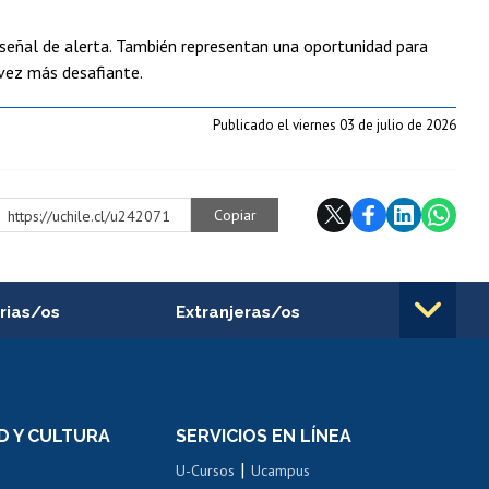
señal de alerta. También representan una oportunidad para
 vez más desafiante.
Publicado el viernes 03 de julio de 2026
Copiar
https://uchile.cl/u242071
rias/os
Extranjeras/os
rnos de
Revalidación y reconocimiento
n
de títulos
el personal
Postulación al Programa de
Movilidad Estudiantil
D Y CULTURA
SERVICIOS EN LÍNEA
ovilidad interna
Inscripción de asignaturas
|
 de renta
U-Cursos
Ucampus
Cursos de español