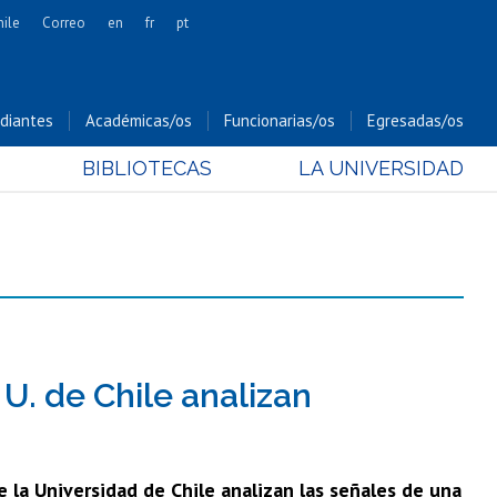
hile
Correo
en
fr
pt
Artes
Cs. Agronómicas
diantes
Académicas/os
Funcionarias/os
Egresadas/os
Cs. Forestales y Conservación
BIBLIOTECAS
LA UNIVERSIDAD
Cs. Sociales
Comunicación e Imagen
Economía y Negocios
Gobierno
Odontología
Estudios Internacionales
Bachillerato
U. de Chile analizan
Hospital Clínico
 la Universidad de Chile analizan las señales de una