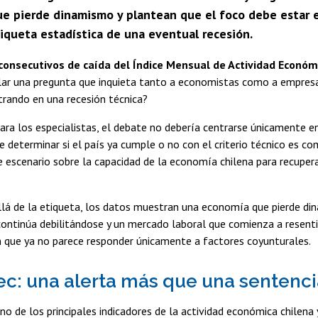
e pierde dinamismo y plantean que el foco debe estar e
tiqueta estadística de una eventual recesión.
consecutivos de caída del Índice Mensual de Actividad Económ
alar una pregunta que inquieta tanto a economistas como a empresa
trando en una recesión técnica?
ara los especialistas, el debate no debería centrarse únicamente en
 determinar si el país ya cumple o no con el criterio técnico es c
 escenario sobre la capacidad de la economía chilena para recuper
llá de la etiqueta, los datos muestran una economía que pierde di
continúa debilitándose y un mercado laboral que comienza a resenti
n que ya no parece responder únicamente a factores coyunturales.
ec: una alerta más que una sentenc
no de los principales indicadores de la actividad económica chilena y