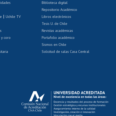
 de renta
vidades
Biblioteca digital
Repositorio Académico
correo uchile
|
le
Uchile TV
Libros electrónicos
nas blancas
Tesis U. de Chile
os
Revistas académicas
, sexual y violencia
Denuncias administrativas
 y coro
Portafolio académico
Sismos en Chile
itaria
Solicitud de salas Casa Central