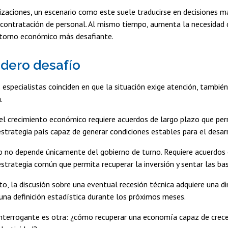
izaciones, un escenario como este suele traducirse en decisiones 
contratación de personal. Al mismo tiempo, aumenta la necesidad de
ntorno económico más desafiante.
adero desafío
specialistas coinciden en que la situación exige atención, también
.
 el crecimiento económico requiere acuerdos de largo plazo que permi
estrategia país capaz de generar condiciones estables para el desa
o no depende únicamente del gobierno de turno. Requiere acuerdos en
estrategia común que permita recuperar la inversión y sentar las ba
o, la discusión sobre una eventual recesión técnica adquiere una di
una definición estadística durante los próximos meses.
nterrogante es otra: ¿cómo recuperar una economía capaz de crecer