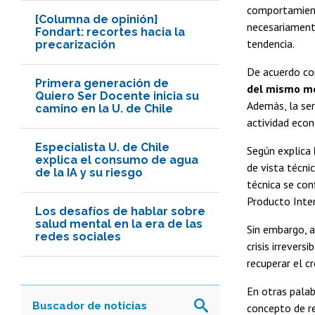
comportamiento
[Columna de opinión]
necesariament
Fondart: recortes hacia la
tendencia.
precarización
De acuerdo con
Primera generación de
del mismo me
Quiero Ser Docente inicia su
Además, la ser
camino en la U. de Chile
actividad eco
Especialista U. de Chile
Según explica
explica el consumo de agua
de vista técni
de la IA y su riesgo
técnica se con
Producto Inter
Los desafíos de hablar sobre
salud mental en la era de las
Sin embargo, a
redes sociales
crisis irrever
recuperar el c
En otras palab
concepto de re