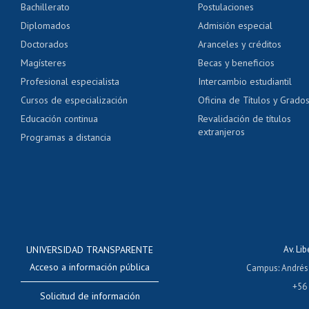
Bachillerato
Postulaciones
Pago de arancel y cré
Diplomados
Admisión especial
Pago de arancel y cré
Doctorados
Aranceles y créditos
Certificado de títulos 
Magísteres
Becas y beneficios
Profesional especialista
Intercambio estudiantil
Mi Uchile
Ayu
Cursos de especialización
Oficina de Títulos y Grado
Educación continua
Revalidación de títulos
extranjeros
Programas a distancia
UNIVERSIDAD TRANSPARENTE
Av. Li
Acceso a información pública
Campus
:
Andrés
+56
Solicitud de información