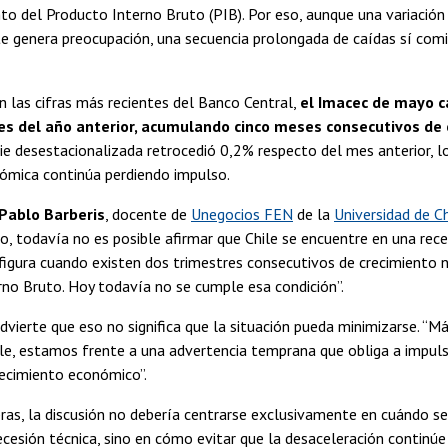
 del Producto Interno Bruto (PIB). Por eso, aunque una variación 
e genera preocupación, una secuencia prolongada de caídas sí com
 las cifras más recientes del Banco Central,
el Imacec de mayo c
s del año anterior, acumulando cinco meses consecutivos de 
ie desestacionalizada retrocedió 0,2% respecto del mes anterior, lo
nómica continúa perdiendo impulso.
Pablo Barberis
, docente de
Unegocios FEN
de la
Universidad de Ch
co, todavía no es posible afirmar que Chile se encuentre en una rece
figura cuando existen dos trimestres consecutivos de crecimiento 
no Bruto. Hoy todavía no se cumple esa condición”.
dvierte que eso no significa que la situación pueda minimizarse. “M
sible, estamos frente a una advertencia temprana que obliga a impul
recimiento económico”.
ras, la discusión no debería centrarse exclusivamente en cuándo se 
cesión técnica, sino en cómo evitar que la desaceleración continú