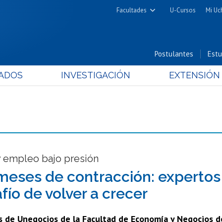
Facultades
U-Cursos
Mi Uc
Arquitectura y Urbanismo
Ciencias
Postulantes
Estu
Cs. Físicas y Matemáticas
ADOS
INVESTIGACIÓN
EXTENSIÓN
Cs. Químicas y Farmacéuticas
Cs. Veterinarias y Pecuarias
Derecho
Filosofía y Humanidades
Medicina
Estudios Avanzados en Educación
y empleo bajo presión
Nutrición y Tecnología de
meses de contracción: expertos 
Alimentos
fío de volver a crecer
s de Unegocios de la Facultad de Economía y Negocios de