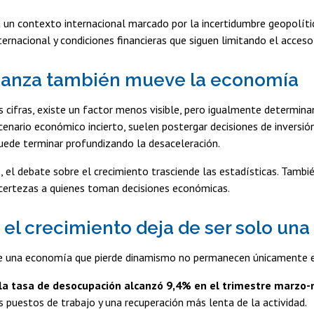
 un contexto internacional marcado por la incertidumbre geopolíti
ternacional y condiciones financieras que siguen limitando el acceso a
ianza también mueve la economía
s cifras, existe un factor menos visible, pero igualmente determi
cenario económico incierto, suelen postergar decisiones de inversió
uede terminar profundizando la desaceleración.
, el debate sobre el crecimiento trasciende las estadísticas. Tambi
certezas a quienes toman decisiones económicas.
el crecimiento deja de ser solo una 
e una economía que pierde dinamismo no permanecen únicamente e
la tasa de desocupación alcanzó 9,4% en el trimestre marzo
 puestos de trabajo y una recuperación más lenta de la actividad.