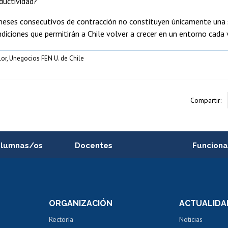
ductividad?
meses consecutivos de contracción no constituyen únicamente una 
ondiciones que permitirán a Chile volver a crecer en un entorno cada
or, Unegocios FEN U. de Chile
Compartir:
alumnas/os
Docentes
Funciona
Postulación a concursos
Cursos inte
internos de investigación
capacitació
e asignaturas
Consulta a bases de datos
Bienestar d
 de notas
ORGANIZACIÓN
ACTUALIDA
Perfeccionamiento
Portal de m
 regular
Editar Portafolio Académico
Certificado
Rectoría
Noticias
tal