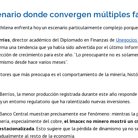
nario donde convergen múltiples f
hilena enfrenta hoy un escenario particularmente complejo porque 
rríos
, director académico del Diplomado en Finanzas de
Unegocios
rma una tendencia que ya había sido advertida por el último Inform
ección de crecimiento para este año. “Lo preocupante no es solame
amismo desde hace varios meses”.
ctores que más preocupa es el comportamiento de la minería, histó
Berríos, la menor producción registrada durante este año responde
y un entorno regulatorio que ha ralentizado nuevas inversiones.
 Banco Central muestran precisamente ese fenómeno: mientras la pr
nería, especialmente del cobre,
el Imacec no minero mostró un c
stacionalizada
. Esto sugiere que la pérdida de dinamismo ya no 
adualmente al resto de la economía.