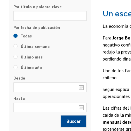
Por título o palabra clave
Un esce
La economía c
Todas
Para
Jorge Be
negativo confi
Última semana
redujo la proy
Último mes
perdiendo din
Último año
Uno de los fa
chileno.
Desde
Según explica 
operacionales 
Hasta
Las cifras del
caída de la mi
mensual dese
extenderse gr