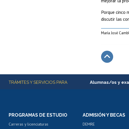
mejorar la pro
Porque cinco 
discutir las c
María José Cambl
Subir
Más información
TRÁMITES Y SERVICIOS PARA
Alumnas/os y ex
Matrícula en línea
Inscripción y cambio d
Consulta y certificado
PROGRAMAS DE ESTUDIO
ADMISIÓN Y BECAS
Certificado de alumno
Carreras y licenciaturas
DEMRE
Servicio médico y den