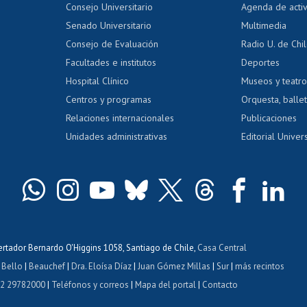
Evaluación docente
Certificado
Consejo Universitario
Agenda de acti
dito alumnos
honorarios
Calificación académica
Senado Universitario
Multimedia
dito exalumnos
Gestión de 
Consejo de Evaluación
Radio U. de Chi
Postulación al AUCAI
y grados
Editar pági
Facultades e institutos
Deportes
Hospital Clínico
Museos y teatr
da tecnológica
Tarjeta TUI
Wifi
Acoso laboral
s
Centros y programas
Orquesta, ballet
Relaciones internacionales
Publicaciones
Unidades administrativas
Editorial Univers
bertador Bernardo O'Higgins 1058, Santiago de Chile,
Casa Central
 Bello
|
Beauchef
|
Dra. Eloísa Díaz
|
Juan Gómez Millas
|
Sur
|
más recintos
 2 29782000
|
Teléfonos y correos
|
Mapa del portal
|
Contacto