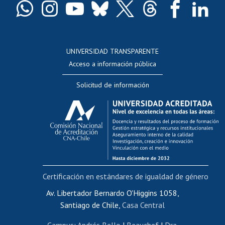
Docentes
Postulación a concursos internos de investigación
Consulta a bases de datos
UNIVERSIDAD TRANSPARENTE
Perfeccionamiento
Acceso a información pública
Editar Portafolio Académico
Solicitud de información
Evaluación docente
Calificación académica
Postulación al AUCAI
Funcionarias/os
Cursos internos de capacitación
Bienestar del personal
Certificación en estándares de igualdad de género
Portal de movilidad interna
Certificado de renta
Av. Libertador Bernardo O'Higgins 1058,
Santiago de Chile,
Casa Central
Certificado de renta honorarios
Gestión de correo uchile
Campus
:
Andrés Bello
|
Beauchef
|
Dra.