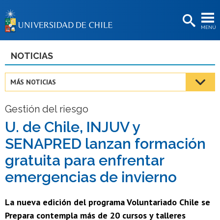
EXTENSIÓN
MENÚ
BIBLIOTECAS
LA UNIVERSIDAD
NOTICIAS
Postulantes
MÁS NOTICIAS
Estudiantes
Gestión del riesgo
Académicas/os
U. de Chile, INJUV y
Funcionarias/os
SENAPRED lanzan formación
Egresadas/os
gratuita para enfrentar
emergencias de invierno
La nueva edición del programa Voluntariado Chile se
Prepara contempla más de 20 cursos y talleres