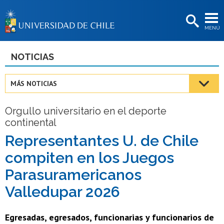
EXTENSIÓN
MENÚ
BIBLIOTECAS
LA UNIVERSIDAD
NOTICIAS
Postulantes
MÁS NOTICIAS
Estudiantes
Orgullo universitario en el deporte
Académicas/os
continental
Funcionarias/os
Representantes U. de Chile
compiten en los Juegos
Egresadas/os
Parasuramericanos
Valledupar 2026
Egresadas, egresados, funcionarias y funcionarios de