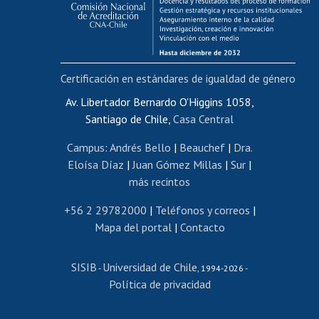
Funcionarias/os
Cursos internos de capacitación
Bienestar del personal
Certificación en estándares de igualdad de género
Portal de movilidad interna
Certificado de renta
Av. Libertador Bernardo O'Higgins 1058,
Santiago de Chile,
Casa Central
Certificado de renta honorarios
Gestión de correo uchile
Campus
:
Andrés Bello
|
Beauchef
|
Dra.
Editar páginas blancas
Eloísa Díaz
|
Juan Gómez Millas
|
Sur
|
más recintos
Extranjeras/os
Revalidación y reconocimiento de títulos
+56 2 29782000
|
Teléfonos y correos
|
Mapa del portal
|
Contacto
Postulación al Programa de Movilidad Estudiantil
Inscripción de asignaturas
SISIB
Universidad de Chile
Cursos de español
-
, 1994-2026 -
Política de privacidad
Mi Uchile
Ayuda tecnológica
Tarjeta TUI
Wifi