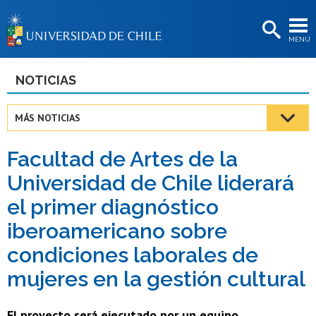
EXTENSIÓN
MENÚ
BIBLIOTECAS
LA UNIVERSIDAD
NOTICIAS
Postulantes
MÁS NOTICIAS
Estudiantes
Facultad de Artes de la
Académicas/os
Universidad de Chile liderará
Funcionarias/os
el primer diagnóstico
Egresadas/os
iberoamericano sobre
condiciones laborales de
mujeres en la gestión cultural
El proyecto será ejecutado por un equipo