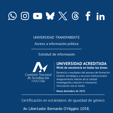
Pago de arancel y crédito exalumnos
Certificado de títulos y grados
Docentes
Postulación a concursos internos de investigación
Consulta a bases de datos
UNIVERSIDAD TRANSPARENTE
Perfeccionamiento
Acceso a información pública
Editar Portafolio Académico
Solicitud de información
Evaluación docente
Calificación académica
Postulación al AUCAI
Funcionarias/os
Cursos internos de capacitación
Bienestar del personal
Certificación en estándares de igualdad de género
Portal de movilidad interna
Certificado de renta
Av. Libertador Bernardo O'Higgins 1058,