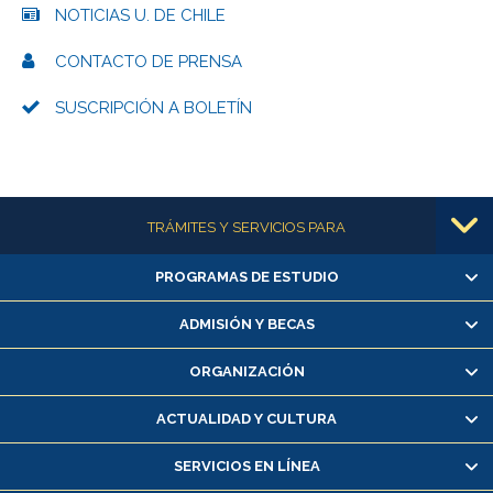
NOTICIAS U. DE CHILE
CONTACTO DE PRENSA
SUSCRIPCIÓN A BOLETÍN
Más información
TRÁMITES Y SERVICIOS PARA
PROGRAMAS DE ESTUDIO
Alumnas/os y exalumnas/os
Matrícula en línea
ADMISIÓN Y BECAS
Inscripción y cambio de asignaturas
ORGANIZACIÓN
Consulta y certificado de notas
Certificado de alumno regular
ACTUALIDAD Y CULTURA
Servicio médico y dental
SERVICIOS EN LÍNEA
Pago de arancel y crédito alumnos