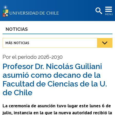
EXTENSIÓN
MENÚ
BIBLIOTECAS
LA UNIVERSIDAD
NOTICIAS
Postulantes
MÁS NOTICIAS
Estudiantes
Por el periodo 2026-2030
Académicas/os
Profesor Dr. Nicolás Guiliani
Funcionarias/os
asumió como decano de la
Egresadas/os
Facultad de Ciencias de la U.
de Chile
La ceremonia de asunción tuvo lugar este lunes 6 de
julio, instancia en la que la nueva autoridad recibió la