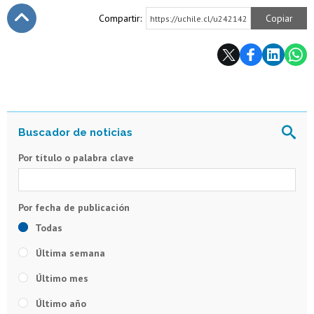
Compartir:
Copiar
https://uchile.cl/u242142
Subir
Por título o palabra clave
Todas
Última semana
Último mes
Último año