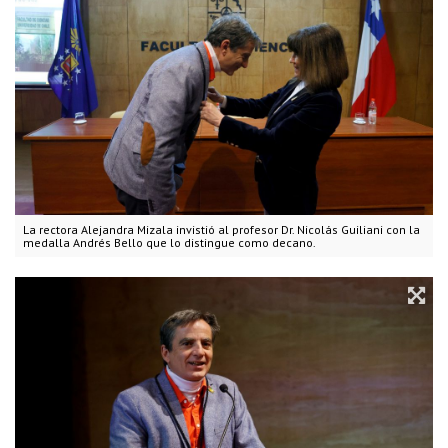
La rectora Alejandra Mizala invistió al profesor Dr. Nicolás Guiliani con la
medalla Andrés Bello que lo distingue como decano.