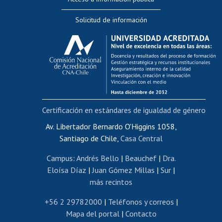
Editar Portafolio Académico
Solicitud de información
Evaluación docente
Calificación académica
Postulación al AUCAI
Funcionarias/os
Cursos internos de capacitación
Bienestar del personal
Certificación en estándares de igualdad de género
Portal de movilidad interna
Certificado de renta
Av. Libertador Bernardo O'Higgins 1058,
Santiago de Chile,
Casa Central
Certificado de renta honorarios
Gestión de correo uchile
Campus
:
Andrés Bello
|
Beauchef
|
Dra.
Editar páginas blancas
Eloísa Díaz
|
Juan Gómez Millas
|
Sur
|
más recintos
Extranjeras/os
Revalidación y reconocimiento de títulos
+56 2 29782000
|
Teléfonos y correos
|
Mapa del portal
|
Contacto
Postulación al Programa de Movilidad Estudiantil