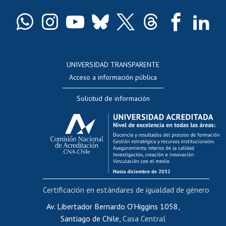
Certificado de títulos y grados
Docentes
Postulación a concursos internos de investigación
Consulta a bases de datos
UNIVERSIDAD TRANSPARENTE
Perfeccionamiento
Acceso a información pública
Editar Portafolio Académico
Solicitud de información
Evaluación docente
Calificación académica
Postulación al AUCAI
Funcionarias/os
Cursos internos de capacitación
Bienestar del personal
Certificación en estándares de igualdad de género
Portal de movilidad interna
Certificado de renta
Av. Libertador Bernardo O'Higgins 1058,
Santiago de Chile,
Casa Central
Certificado de renta honorarios