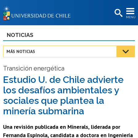
EXTENSIÓN
MENÚ
BIBLIOTECAS
LA UNIVERSIDAD
NOTICIAS
Postulantes
MÁS NOTICIAS
Estudiantes
Transición energética
Académicas/os
Estudio U. de Chile advierte
Funcionarias/os
los desafíos ambientales y
Egresadas/os
sociales que plantea la
minería submarina
Una revisión publicada en Minerals, liderada por
Fernanda Espínola, candidata a doctora en Ingeniería