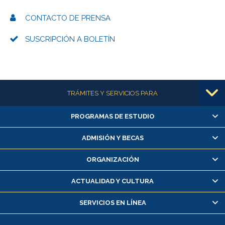
CONTACTO DE PRENSA
SUSCRIPCIÓN A BOLETÍN
Más información
TRÁMITES Y SERVICIOS PARA
PROGRAMAS DE ESTUDIO
Alumnas/os y exalumnas/os
Matrícula en línea
ADMISIÓN Y BECAS
Inscripción y cambio de asignaturas
ORGANIZACIÓN
Consulta y certificado de notas
Certificado de alumno regular
ACTUALIDAD Y CULTURA
Servicio médico y dental
SERVICIOS EN LÍNEA
Pago de arancel y crédito alumnos
Pago de arancel y crédito exalumnos