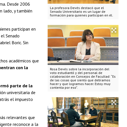
irma. Desde 2006
La profesora Devés destacó que el
un lado, y también
Senado Universitario es un lugar de
formación para quienes participan en él.
ienes participan en
r el Senado
briel Boric. Sin
uchos académicos que
uentran con la
Rosa Devés sobre la incorporación del
voto estudiantil y del personal de
colaboración en Consejos de Facultad: “Es
de las cosas que siento que debíamos
hacer y que logramos hacer. Estoy muy
ormó parte de la
contenta por eso”.
ón universitaria de
atrás el impuesto
más relevantes que
igente reconoce a la