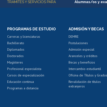
TRÁMITES Y SERVICIOS PARA
Alumnas/os y ex
Matrícula en línea
Inscripción y cambio d
Consulta y certificado
PROGRAMAS DE ESTUDIO
ADMISIÓN Y BECAS
Certificado de alumno
Carreras y licenciaturas
DEMRE
Servicio médico y den
Bachillerato
Postulaciones
Pago de arancel y cré
Diplomados
Admisión especial
Pago de arancel y cré
Doctorados
Aranceles y créditos
Certificado de títulos 
Magísteres
Becas y beneficios
Profesional especialista
Intercambio estudiantil
Mi Uchile
Ayu
Cursos de especialización
Oficina de Títulos y Grado
Educación continua
Revalidación de títulos
extranjeros
Programas a distancia