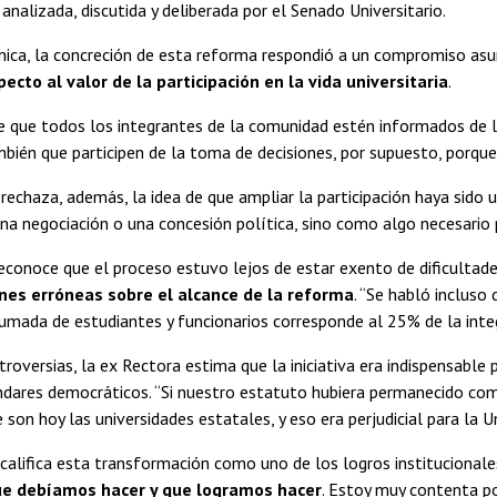
analizada, discutida y deliberada por el Senado Universitario.
ica, la concreción de esta reforma respondió a un compromiso asum
ecto al valor de la participación en la vida universitaria
.
 que todos los integrantes de la comunidad estén informados de lo 
bién que participen de la toma de decisiones, por supuesto, porqu
rechaza, además, la idea de que ampliar la participación haya sido
a negociación o una concesión política, sino como algo necesario pa
econoce que el proceso estuvo lejos de estar exento de dificultade
nes erróneas sobre el alcance de la reforma
. “Se habló incluso
sumada de estudiantes y funcionarios corresponde al 25% de la integ
troversias, la ex Rectora estima que la iniciativa era indispensable
ndares democráticos. “Si nuestro estatuto hubiera permanecido c
 son hoy las universidades estatales, y eso era perjudicial para la Un
califica esta transformación como uno de los logros institucionales
ue debíamos hacer y que logramos hacer
. Estoy muy contenta po