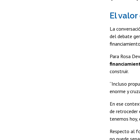
El valo
La conversaci
del debate gen
financiamiento
Para Rosa Devé
financiamien
construir.
“Incluso propu
enorme y cruza
En ese context
de retroceder 
tenemos hoy, 
Respecto al fo
no puede separ