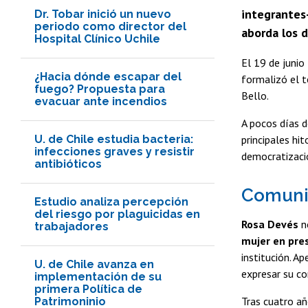
integrantes-
Dr. Tobar inició un nuevo
periodo como director del
aborda los d
Hospital Clínico Uchile
El 19 de junio
¿Hacia dónde escapar del
formalizó el 
fuego? Propuesta para
Bello.
evacuar ante incendios
A pocos días d
U. de Chile estudia bacteria:
principales hi
infecciones graves y resistir
democratizació
antibióticos
Comuni
Estudio analiza percepción
del riesgo por plaguicidas en
Rosa Devés
n
trabajadores
mujer en pres
institución. Ap
U. de Chile avanza en
expresar su c
implementación de su
primera Política de
Tras cuatro añ
Patrimoninio