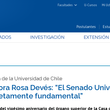
Facultades
U-Cursos
Mi Uc
Arquitectura y Urbanismo
Ciencias
Postulantes
Estu
Cs. Físicas y Matemáticas
ADOS
INVESTIGACIÓN
EXTENSIÓN
Cs. Químicas y Farmacéuticas
Cs. Veterinarias y Pecuarias
Derecho
Filosofía y Humanidades
Medicina
Estudios Avanzados en Educación
 de la Universidad de Chile
Nutrición y Tecnología de
ora Rosa Devés: “El Senado Unive
Alimentos
etamente fundamental”
del vigésimo aniversario del órgano superior de la Casa