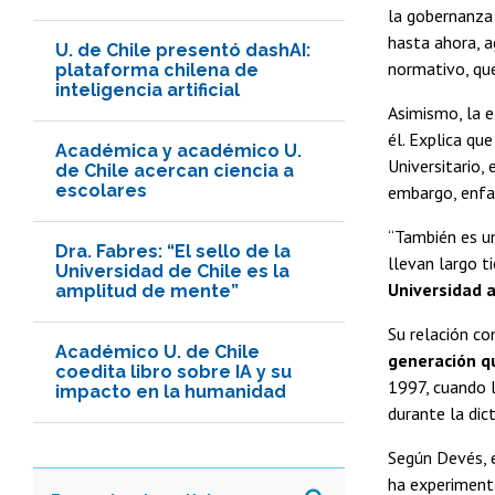
la gobernanza 
hasta ahora, a
U. de Chile presentó dashAI:
normativo, que
plataforma chilena de
inteligencia artificial
Asimismo, la 
él. Explica qu
Académica y académico U.
Universitario, 
de Chile acercan ciencia a
escolares
embargo, enfat
“También es u
Dra. Fabres: “El sello de la
llevan largo t
Universidad de Chile es la
Universidad a
amplitud de mente”
Su relación c
Académico U. de Chile
generación q
coedita libro sobre IA y su
1997, cuando 
impacto en la humanidad
durante la dic
Según Devés, 
ha experimenta