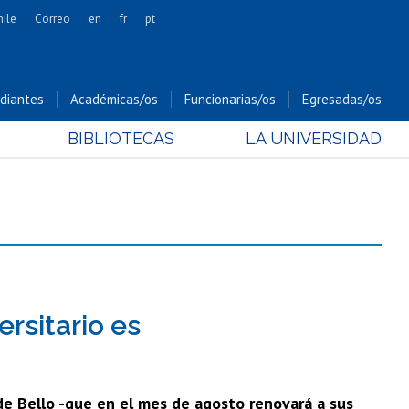
hile
Correo
en
fr
pt
Artes
Cs. Agronómicas
diantes
Académicas/os
Funcionarias/os
Egresadas/os
Cs. Forestales y Conservación
BIBLIOTECAS
LA UNIVERSIDAD
Cs. Sociales
Comunicación e Imagen
Economía y Negocios
Gobierno
Odontología
Estudios Internacionales
Bachillerato
rsitario es
Hospital Clínico
 de Bello -que en el mes de agosto renovará a sus