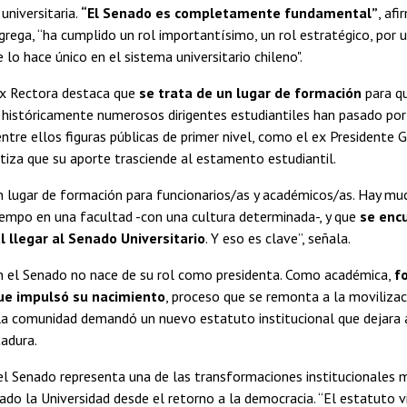
universitaria.
“El Senado es completamente fundamental”
, af
grega, “ha cumplido un rol importantísimo, un rol estratégico, por 
 lo hace único en el sistema universitario chileno".
ex Rectora destaca que
se trata de un lugar de formación
para qu
e históricamente numerosos dirigentes estudiantiles han pasado po
entre ellos figuras públicas de primer nivel, como el ex Presidente Ga
iza que su aporte trasciende al estamento estudiantil.
n lugar de formación para funcionarios/as y académicos/as. Hay m
iempo en una facultad -con una cultura determinada-, y que
se enc
l llegar al Senado Universitario
. Y eso es clave”, señala.
on el Senado no nace de su rol como presidenta. Como académica,
f
ue impulsó su nacimiento
, proceso que se remonta a la movilizaci
la comunidad demandó un nuevo estatuto institucional que dejara 
tadura.
el Senado representa una de las transformaciones institucionales 
do la Universidad desde el retorno a la democracia. “El estatuto v