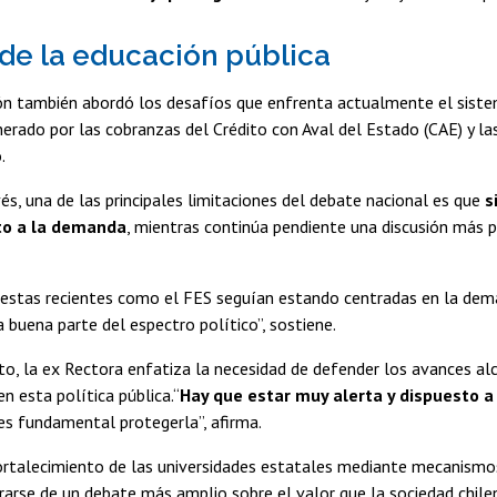
r de la educación pública
ón también abordó los desafíos que enfrenta actualmente el sistem
erado por las cobranzas del Crédito con Aval del Estado (CAE) y la
.
s, una de las principales limitaciones del debate nacional es que
s
to a la demanda
, mientras continúa pendiente una discusión más p
estas recientes como el FES seguían estando centradas en la deman
 buena parte del espectro político”, sostiene.
o, la ex Rectora enfatiza la necesidad de defender los avances alc
en esta política pública.“
Hay que estar muy alerta y dispuesto a
es fundamental protegerla”, afirma.
rtalecimiento de las universidades estatales mediante mecanismos
arse de un debate más amplio sobre el valor que la sociedad chilen