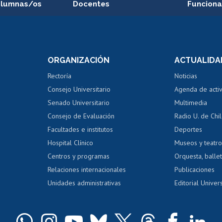
alumnas/os
Docentes
Funciona
Postulación a concursos
Cursos inte
internos de investigación
capacitació
e asignaturas
Consulta a bases de datos
Bienestar d
 de notas
ORGANIZACIÓN
ACTUALIDA
Perfeccionamiento
Portal de m
 regular
Editar Portafolio Académico
Certificado
Rectoría
Noticias
tal
Evaluación docente
Certificado
Consejo Universitario
Agenda de acti
dito alumnos
honorarios
Calificación académica
Senado Universitario
Multimedia
dito exalumnos
Gestión de 
Consejo de Evaluación
Radio U. de Chi
Postulación al AUCAI
y grados
Editar pági
Facultades e institutos
Deportes
Hospital Clínico
Museos y teatr
da tecnológica
Tarjeta TUI
Wifi
Acoso laboral
s
Centros y programas
Orquesta, ballet
Relaciones internacionales
Publicaciones
Unidades administrativas
Editorial Univers