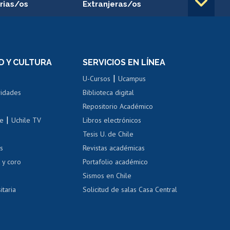
rias/os
Extranjeras/os
rnos de
Revalidación y reconocimiento
n
de títulos
el personal
Postulación al Programa de
Movilidad Estudiantil
D Y CULTURA
SERVICIOS EN LÍNEA
ovilidad interna
Inscripción de asignaturas
|
 de renta
U-Cursos
Ucampus
Cursos de español
 de renta
vidades
Biblioteca digital
Repositorio Académico
correo uchile
|
le
Uchile TV
Libros electrónicos
nas blancas
Tesis U. de Chile
os
Revistas académicas
, sexual y violencia
Denuncias administrativas
 y coro
Portafolio académico
Sismos en Chile
itaria
Solicitud de salas Casa Central