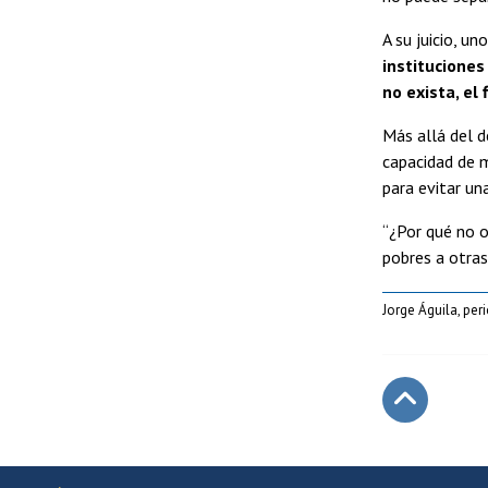
A su juicio, u
instituciones
no exista, el
Más allá del d
capacidad de 
para evitar un
“¿Por qué no o
pobres a otra
Jorge Águila, per
Subir
Más información