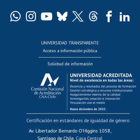
Certificado de títulos y grados
Docentes
Postulación a concursos internos de investigación
Consulta a bases de datos
UNIVERSIDAD TRANSPARENTE
Perfeccionamiento
Acceso a información pública
Editar Portafolio Académico
Solicitud de información
Evaluación docente
Calificación académica
Postulación al AUCAI
Funcionarias/os
Cursos internos de capacitación
Bienestar del personal
Certificación en estándares de igualdad de género
Portal de movilidad interna
Certificado de renta
Av. Libertador Bernardo O'Higgins 1058,
Santiago de Chile,
Casa Central
Certificado de renta honorarios