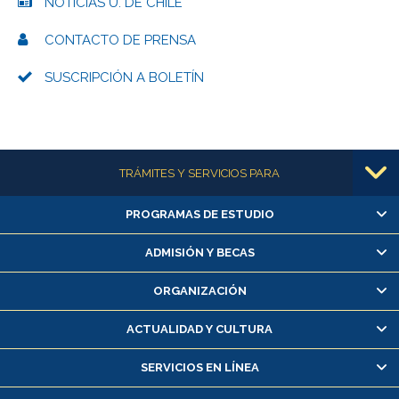
NOTICIAS U. DE CHILE
CONTACTO DE PRENSA
SUSCRIPCIÓN A BOLETÍN
Más información
TRÁMITES Y SERVICIOS PARA
PROGRAMAS DE ESTUDIO
Alumnas/os y exalumnas/os
Matrícula en línea
ADMISIÓN Y BECAS
Inscripción y cambio de asignaturas
ORGANIZACIÓN
Consulta y certificado de notas
Certificado de alumno regular
ACTUALIDAD Y CULTURA
Servicio médico y dental
SERVICIOS EN LÍNEA
Pago de arancel y crédito alumnos
Pago de arancel y crédito exalumnos