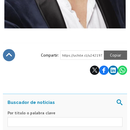
Compartir:
Copiar
https://uchile.cl/u242197
Subir
Por título o palabra clave