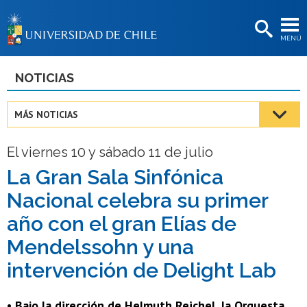
EXTENSIÓN
MENÚ
BIBLIOTECAS
LA UNIVERSIDAD
NOTICIAS
Postulantes
MÁS NOTICIAS
Estudiantes
El viernes 10 y sábado 11 de julio
Académicas/os
La Gran Sala Sinfónica
Funcionarias/os
Nacional celebra su primer
Egresadas/os
año con el gran Elías de
Mendelssohn y una
intervención de Delight Lab
• Bajo la dirección de Helmuth Reichel, la Orquesta