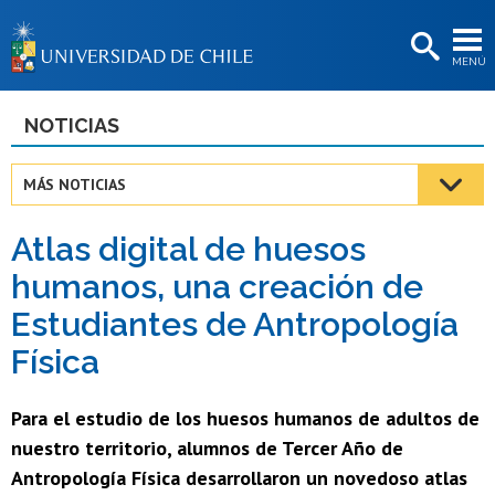
EXTENSIÓN
MENÚ
BIBLIOTECAS
LA UNIVERSIDAD
NOTICIAS
Postulantes
MÁS NOTICIAS
Estudiantes
Atlas digital de huesos
Académicas/os
humanos, una creación de
Funcionarias/os
Estudiantes de Antropología
Egresadas/os
Física
Para el estudio de los huesos humanos de adultos de
nuestro territorio, alumnos de Tercer Año de
Antropología Física desarrollaron un novedoso atlas