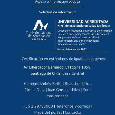
Acceso a información pública
Editar Portafolio Académico
Solicitud de información
Evaluación docente
Calificación académica
Postulación al AUCAI
Funcionarias/os
Cursos internos de capacitación
Bienestar del personal
Certificación en estándares de igualdad de género
Portal de movilidad interna
Certificado de renta
Av. Libertador Bernardo O'Higgins 1058,
Santiago de Chile,
Casa Central
Certificado de renta honorarios
Gestión de correo uchile
Campus
:
Andrés Bello
|
Beauchef
|
Dra.
Editar páginas blancas
Eloísa Díaz
|
Juan Gómez Millas
|
Sur
|
más recintos
Extranjeras/os
Revalidación y reconocimiento de títulos
+56 2 29782000
|
Teléfonos y correos
|
Mapa del portal
|
Contacto
Postulación al Programa de Movilidad Estudiantil