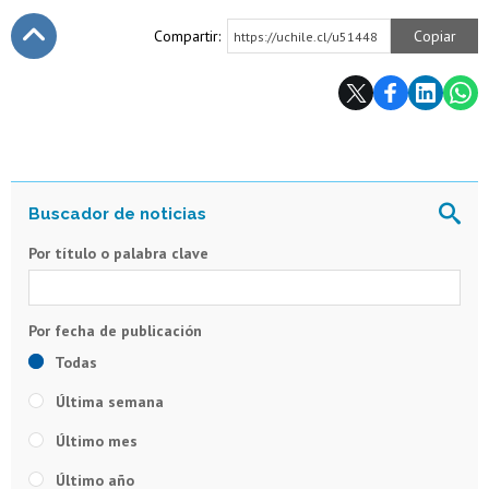
Compartir:
Copiar
https://uchile.cl/u51448
Subir
Por título o palabra clave
Todas
Última semana
Último mes
Último año