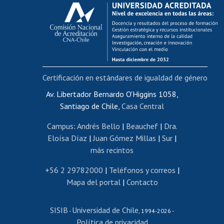
Calificación académica
Postulación al AUCAI
Funcionarias/os
Cursos internos de capacitación
Bienestar del personal
Certificación en estándares de igualdad de género
Portal de movilidad interna
Certificado de renta
Av. Libertador Bernardo O'Higgins 1058,
Santiago de Chile,
Casa Central
Certificado de renta honorarios
Gestión de correo uchile
Campus
:
Andrés Bello
|
Beauchef
|
Dra.
Editar páginas blancas
Eloísa Díaz
|
Juan Gómez Millas
|
Sur
|
más recintos
Extranjeras/os
Revalidación y reconocimiento de títulos
+56 2 29782000
|
Teléfonos y correos
|
Mapa del portal
|
Contacto
Postulación al Programa de Movilidad Estudiantil
Inscripción de asignaturas
SISIB
Universidad de Chile
Cursos de español
-
, 1994-2026 -
Política de privacidad