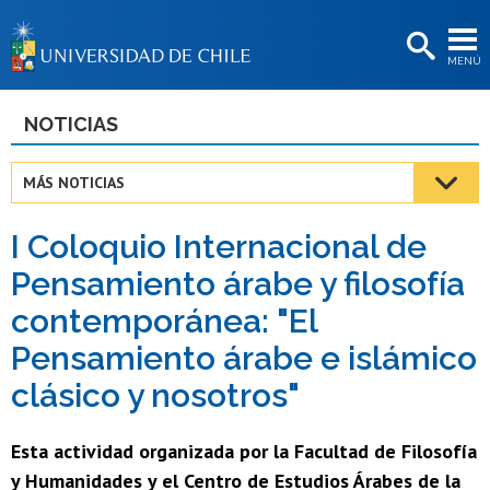
EXTENSIÓN
MENÚ
BIBLIOTECAS
LA UNIVERSIDAD
NOTICIAS
Postulantes
MÁS NOTICIAS
Estudiantes
I Coloquio Internacional de
Académicas/os
Pensamiento árabe y filosofía
Funcionarias/os
contemporánea: "El
Egresadas/os
Pensamiento árabe e islámico
clásico y nosotros"
Esta actividad organizada por la Facultad de Filosofía
y Humanidades y el Centro de Estudios Árabes de la