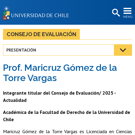
EXTENSIÓN
MENÚ
BIBLIOTECAS
LA UNIVERSIDAD
CONSEJO DE EVALUACIÓN
Postulantes
PRESENTACIÓN
Estudiantes
Prof. Maricruz Gómez de la
Académicas/os
Torre Vargas
Funcionarias/os
Integrante titular del Consejo de Evaluación/ 2025 -
Egresadas/os
Actualidad
Académica de la Facultad de Derecho de la Universidad de
Chile
Maricruz Gómez de la Torre Vargas es Licenciada en Ciencias