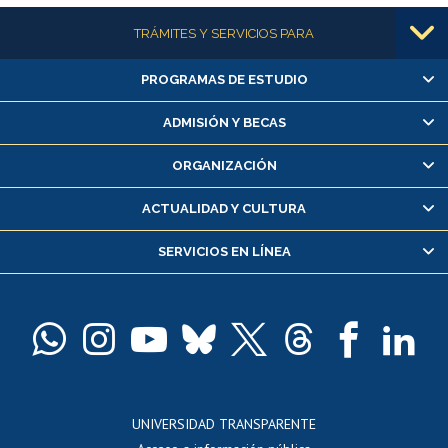
Más información
TRÁMITES Y SERVICIOS PARA
PROGRAMAS DE ESTUDIO
Alumnas/os y exalumnas/os
Matrícula en línea
ADMISIÓN Y BECAS
Inscripción y cambio de asignaturas
ORGANIZACIÓN
Consulta y certificado de notas
Certificado de alumno regular
ACTUALIDAD Y CULTURA
Servicio médico y dental
SERVICIOS EN LÍNEA
Pago de arancel y crédito alumnos
Pago de arancel y crédito exalumnos
Certificado de títulos y grados
Docentes
Postulación a concursos internos de investigación
Consulta a bases de datos
UNIVERSIDAD TRANSPARENTE
Perfeccionamiento