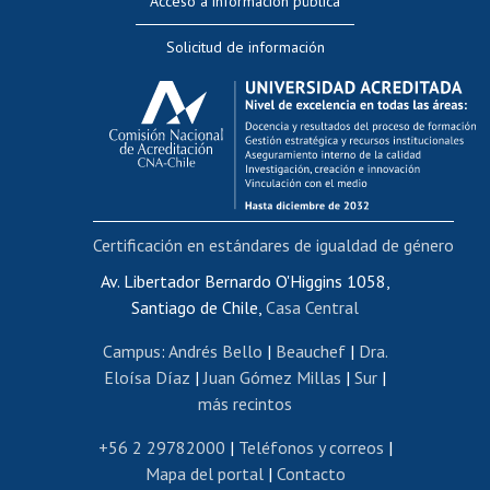
Acceso a información pública
Editar Portafolio Académico
Solicitud de información
Evaluación docente
Calificación académica
Postulación al AUCAI
Funcionarias/os
Cursos internos de capacitación
Bienestar del personal
Certificación en estándares de igualdad de género
Portal de movilidad interna
Certificado de renta
Av. Libertador Bernardo O'Higgins 1058,
Santiago de Chile,
Casa Central
Certificado de renta honorarios
Gestión de correo uchile
Campus
:
Andrés Bello
|
Beauchef
|
Dra.
Editar páginas blancas
Eloísa Díaz
|
Juan Gómez Millas
|
Sur
|
más recintos
Extranjeras/os
Revalidación y reconocimiento de títulos
+56 2 29782000
|
Teléfonos y correos
|
Mapa del portal
|
Contacto
Postulación al Programa de Movilidad Estudiantil