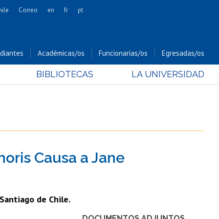
hile
Correo
en
fr
pt
Artes
Cs. Agronómicas
diantes
Académicas/os
Funcionarias/os
Egresadas/os
Cs. Forestales y Conservación
BIBLIOTECAS
LA UNIVERSIDAD
Cs. Sociales
Comunicación e Imagen
Economía y Negocios
Gobierno
Odontología
noris Causa a Jane
Estudios Internacionales
Bachillerato
Hospital Clínico
 Santiago de Chile.
DOCUMENTOS ADJUNTOS