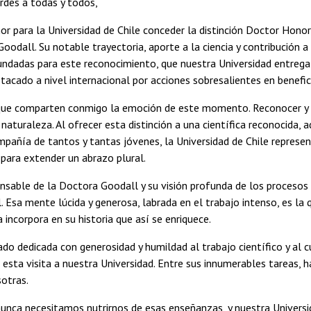
rdes a todas y todos,
or para la Universidad de Chile conceder la distinción Doctor Honor
oodall. Su notable trayectoria, aporte a la ciencia y contribución 
undadas para este reconocimiento, que nuestra Universidad entrega
tacado a nivel internacional por acciones sobresalientes en benefi
que comparten conmigo la emoción de este momento. Reconocer y cel
 naturaleza. Al ofrecer esta distinción a una científica reconocida, 
añía de tantos y tantas jóvenes, la Universidad de Chile represen
para extender un abrazo plural.
ansable de la Doctora Goodall y su visión profunda de los proces
 Esa mente lúcida y generosa, labrada en el trabajo intenso, es la 
a incorpora en su historia que así se enriquece.
ado dedicada con generosidad y humildad al trabajo científico y al 
esta visita a nuestra Universidad. Entre sus innumerables tareas,
otras.
nca necesitamos nutrirnos de esas enseñanzas, y nuestra Universida