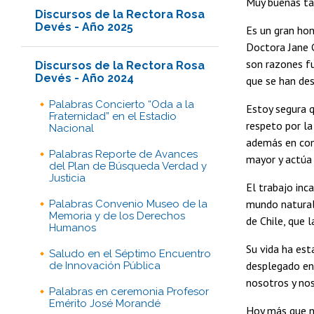
Muy buenas ta
Discursos de la Rectora Rosa
Devés - Año 2025
Es un gran hon
Doctora Jane G
son razones f
Discursos de la Rectora Rosa
Devés - Año 2024
que se han des
Palabras Concierto “Oda a la
Estoy segura 
Fraternidad” en el Estadio
respeto por la
Nacional
además en comp
Palabras Reporte de Avances
mayor y actúa 
del Plan de Búsqueda Verdad y
Justicia
El trabajo inc
mundo natural.
Palabras Convenio Museo de la
Memoria y de los Derechos
de Chile, que l
Humanos
Su vida ha est
Saludo en el Séptimo Encuentro
desplegado en 
de Innovación Pública
nosotros y nos
Palabras en ceremonia Profesor
Emérito José Morandé
Hoy más que nu