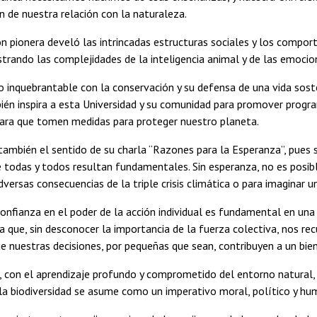
 de nuestra relación con la naturaleza.
ón pionera develó las intrincadas estructuras sociales y los compo
trando las complejidades de la inteligencia animal y de las emocio
inquebrantable con la conservación y su defensa de una vida soste
ién inspira a esta Universidad y su comunidad para promover prog
para que tomen medidas para proteger nuestro planeta.
ambién el sentido de su charla “Razones para la Esperanza”, pues 
e todas y todos resultan fundamentales. Sin esperanza, no es posib
dversas consecuencias de la triple crisis climática o para imaginar u
onfianza en el poder de la acción individual es fundamental en un
a que, sin desconocer la importancia de la fuerza colectiva, nos r
que nuestras decisiones, por pequeñas que sean, contribuyen a un bie
 con el aprendizaje profundo y comprometido del entorno natural
la biodiversidad se asume como un imperativo moral, político y hu