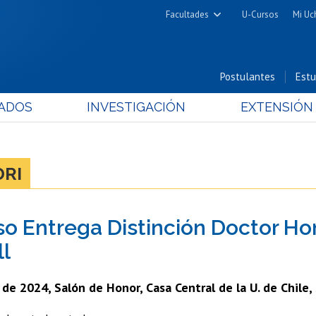
Facultades
U-Cursos
Mi Uc
Arquitectura y Urbanismo
Ciencias
Postulantes
Estu
Cs. Físicas y Matemáticas
ADOS
INVESTIGACIÓN
EXTENSIÓN
Cs. Químicas y Farmacéuticas
Cs. Veterinarias y Pecuarias
Derecho
DRI
Filosofía y Humanidades
Medicina
so Entrega Distinción Doctor Ho
Estudios Avanzados en Educación
Nutrición y Tecnología de
l
Alimentos
de 2024, Salón de Honor, Casa Central de la U. de Chile,