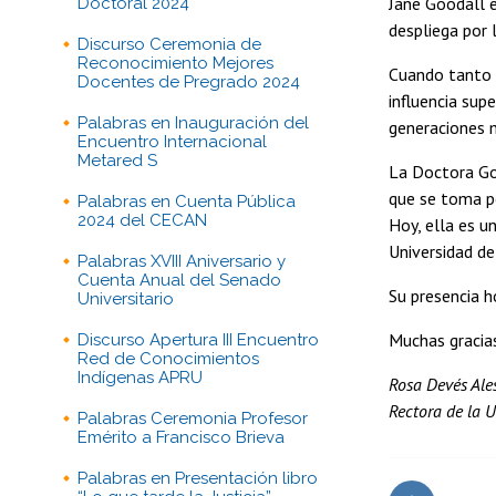
Jane Goodall e
Doctoral 2024
despliega por l
Discurso Ceremonia de
Reconocimiento Mejores
Cuando tanto s
Docentes de Pregrado 2024
influencia supe
Palabras en Inauguración del
generaciones 
Encuentro Internacional
Metared S
La Doctora Goo
que se toma po
Palabras en Cuenta Pública
2024 del CECAN
Hoy, ella es u
Universidad de
Palabras XVIII Aniversario y
Cuenta Anual del Senado
Su presencia h
Universitario
Muchas gracia
Discurso Apertura III Encuentro
Red de Conocimientos
Indígenas APRU
Rosa Devés Ale
Rectora de la U
Palabras Ceremonia Profesor
Emérito a Francisco Brieva
Palabras en Presentación libro