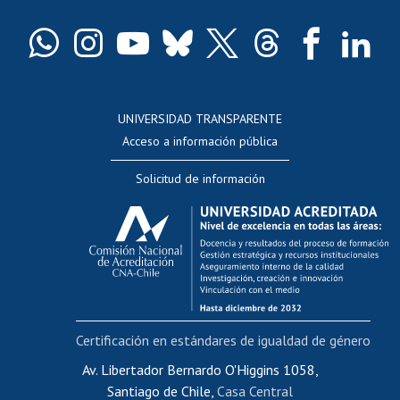
Certificado de títulos y grados
Docentes
Postulación a concursos internos de investigación
Consulta a bases de datos
UNIVERSIDAD TRANSPARENTE
Perfeccionamiento
Acceso a información pública
Editar Portafolio Académico
Solicitud de información
Evaluación docente
Calificación académica
Postulación al AUCAI
Funcionarias/os
Cursos internos de capacitación
Bienestar del personal
Certificación en estándares de igualdad de género
Portal de movilidad interna
Certificado de renta
Av. Libertador Bernardo O'Higgins 1058,
Santiago de Chile,
Casa Central
Certificado de renta honorarios