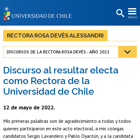
EXTENSIÓN
MENÚ
BIBLIOTECAS
LA UNIVERSIDAD
RECTORA ROSA DEVÉS ALESSANDRI
Postulantes
DISCURSOS DE LA RECTORA ROSA DEVÉS - AÑO 2022
Estudiantes
Discurso al resultar electa
Académicas/os
como Rectora de la
Funcionarias/os
Universidad de Chile
Egresadas/os
12 de mayo de 2022.
Mis primeras palabras son de agradecimiento a todas y todos
quienes participaron en este acto electoral, a mis colegas
candidatos Sergio Lavandero y Pablo Oyarzún, y a la candidata