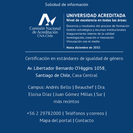
Solicitud de información
Evaluación docente
Calificación académica
Postulación al AUCAI
Funcionarias/os
Cursos internos de capacitación
Bienestar del personal
Certificación en estándares de igualdad de género
Portal de movilidad interna
Certificado de renta
Av. Libertador Bernardo O'Higgins 1058,
Santiago de Chile,
Casa Central
Certificado de renta honorarios
Gestión de correo uchile
Campus
:
Andrés Bello
|
Beauchef
|
Dra.
Editar páginas blancas
Eloísa Díaz
|
Juan Gómez Millas
|
Sur
|
más recintos
Extranjeras/os
Revalidación y reconocimiento de títulos
+56 2 29782000
|
Teléfonos y correos
|
Mapa del portal
|
Contacto
Postulación al Programa de Movilidad Estudiantil
Inscripción de asignaturas