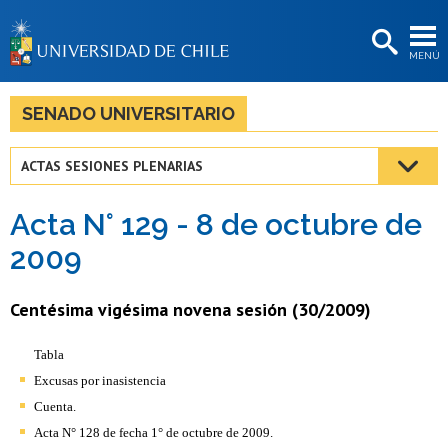
EXTENSIÓN
MENÚ
BIBLIOTECAS
LA UNIVERSIDAD
SENADO UNIVERSITARIO
Postulantes
ACTAS SESIONES PLENARIAS
Estudiantes
Acta N° 129 - 8 de octubre de
Académicas/os
2009
Funcionarias/os
Centésima vigésima novena sesión (30/2009)
Egresadas/os
Tabla
Excusas por inasistencia
Cuenta.
Acta N° 128 de fecha 1° de octubre de 2009.