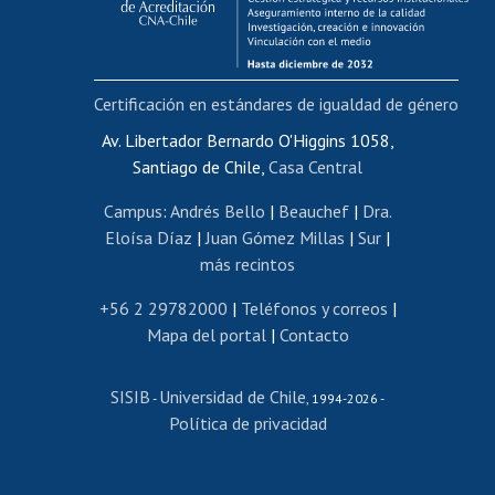
Funcionarias/os
Cursos internos de capacitación
Bienestar del personal
Certificación en estándares de igualdad de género
Portal de movilidad interna
Certificado de renta
Av. Libertador Bernardo O'Higgins 1058,
Santiago de Chile,
Casa Central
Certificado de renta honorarios
Gestión de correo uchile
Campus
:
Andrés Bello
|
Beauchef
|
Dra.
Editar páginas blancas
Eloísa Díaz
|
Juan Gómez Millas
|
Sur
|
más recintos
Extranjeras/os
Revalidación y reconocimiento de títulos
+56 2 29782000
|
Teléfonos y correos
|
Mapa del portal
|
Contacto
Postulación al Programa de Movilidad Estudiantil
Inscripción de asignaturas
SISIB
Universidad de Chile
Cursos de español
-
, 1994-2026 -
Política de privacidad
Mi Uchile
Ayuda tecnológica
Tarjeta TUI
Wifi