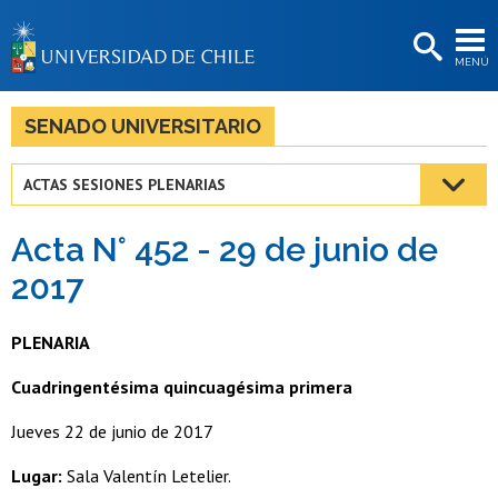
EXTENSIÓN
MENÚ
BIBLIOTECAS
LA UNIVERSIDAD
SENADO UNIVERSITARIO
Postulantes
ACTAS SESIONES PLENARIAS
Estudiantes
Acta N° 452 - 29 de junio de
Académicas/os
2017
Funcionarias/os
PLENARIA
Egresadas/os
Cuadringentésima quincuagésima primera
Jueves 22 de junio de 2017
Lugar:
Sala Valentín Letelier.