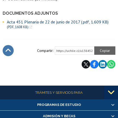
DOCUMENTOS ADJUNTOS
Acta 451 Plenaria de 22 de junio de 2017 (.pdf, 1.609 KB)
(PDF, 1608 KB)
Compartir:
Copiar
https://uchile.cl/u136452
Subir
Más información
TRÁMITES Y SERVICIOS PARA
PROGRAMAS DE ESTUDIO
Alumnas/os y exalumnas/os
Matrícula en línea
ADMISIÓN Y BECAS