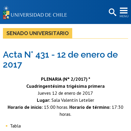
EXTENSIÓN
MENÚ
BIBLIOTECAS
LA UNIVERSIDAD
SENADO UNIVERSITARIO
Postulantes
Acta N° 431 - 12 de enero de
Estudiantes
2017
Académicas/os
Funcionarias/os
PLENARIA (N° 2/2017) *
Cuadringentésima trigésima primera
Egresadas/os
Jueves 12 de enero de 2017
Lugar:
Sala Valentín Letelier
Horario de inicio:
15:00 horas.
Horario de término:
17:30
horas.
Tabla