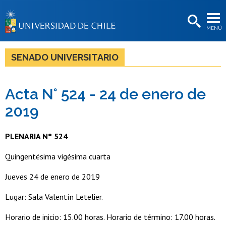
EXTENSIÓN
MENÚ
BIBLIOTECAS
LA UNIVERSIDAD
SENADO UNIVERSITARIO
Postulantes
Acta N° 524 - 24 de enero de
Estudiantes
2019
Académicas/os
Funcionarias/os
PLENARIA N° 524
Egresadas/os
Quingentésima vigésima cuarta
Jueves 24 de enero de 2019
Lugar: Sala Valentín Letelier.
Horario de inicio: 15.00 horas. Horario de término: 17.00 horas.