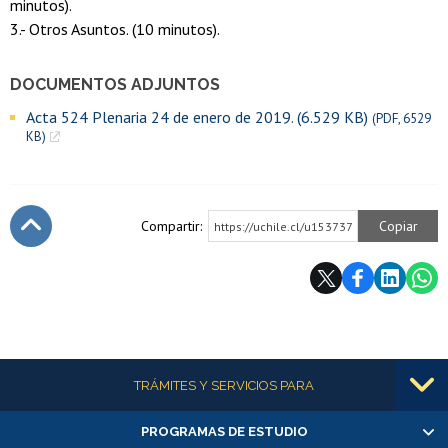
minutos).
3.- Otros Asuntos. (10 minutos).
DOCUMENTOS ADJUNTOS
Acta 524 Plenaria 24 de enero de 2019. (6.529 KB)
(PDF, 6529
KB)
Compartir:
Copiar
https://uchile.cl/u153737
Subir
Más información
TRÁMITES Y SERVICIOS PARA
PROGRAMAS DE ESTUDIO
Alumnas/os y exalumnas/os