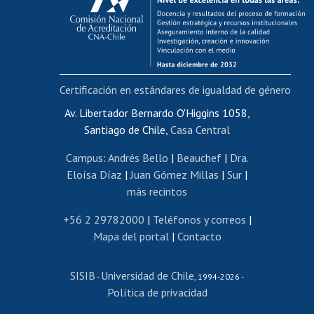
Postulación al AUCAI
Funcionarias/os
Cursos internos de capacitación
Bienestar del personal
Certificación en estándares de igualdad de género
Portal de movilidad interna
Certificado de renta
Av. Libertador Bernardo O'Higgins 1058,
Santiago de Chile,
Casa Central
Certificado de renta honorarios
Gestión de correo uchile
Campus
:
Andrés Bello
|
Beauchef
|
Dra.
Editar páginas blancas
Eloísa Díaz
|
Juan Gómez Millas
|
Sur
|
más recintos
Extranjeras/os
Revalidación y reconocimiento de títulos
+56 2 29782000
|
Teléfonos y correos
|
Mapa del portal
|
Contacto
Postulación al Programa de Movilidad Estudiantil
Inscripción de asignaturas
SISIB
Universidad de Chile
Cursos de español
-
, 1994-2026 -
Política de privacidad
Mi Uchile
Ayuda tecnológica
Tarjeta TUI
Wifi