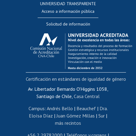
UNIVERSIDAD TRANSPARENTE
Perfeccionamiento
Acceso a información pública
Editar Portafolio Académico
Solicitud de información
Evaluación docente
Calificación académica
Postulación al AUCAI
Funcionarias/os
Cursos internos de capacitación
Bienestar del personal
Certificación en estándares de igualdad de género
Portal de movilidad interna
Certificado de renta
Av. Libertador Bernardo O'Higgins 1058,
Santiago de Chile,
Casa Central
Certificado de renta honorarios
Gestión de correo uchile
Campus
:
Andrés Bello
|
Beauchef
|
Dra.
Editar páginas blancas
Eloísa Díaz
|
Juan Gómez Millas
|
Sur
|
más recintos
Extranjeras/os
Revalidación y reconocimiento de títulos
+56 2 29782000
|
Teléfonos y correos
|