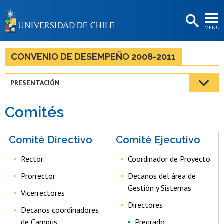
EXTENSIÓN
MENÚ
BIBLIOTECAS
LA UNIVERSIDAD
CONVENIO DE DESEMPEÑO 2008-2011
Postulantes
PRESENTACIÓN
Estudiantes
Comités
Académicas/os
Funcionarias/os
Comité Directivo
Comité Ejecutivo
Egresadas/os
Rector
Coordinador de Proyecto
Prorrector
Decanos del área de
Gestión y Sistemas
Vicerrectores
Directores:
Decanos coordinadores
de Campus
Pregrado