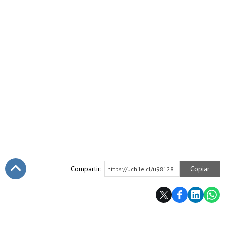
Compartir:
Copiar
https://uchile.cl/u98128
Subir