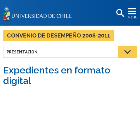
EXTENSIÓN
MENÚ
BIBLIOTECAS
LA UNIVERSIDAD
CONVENIO DE DESEMPEÑO 2008-2011
Postulantes
PRESENTACIÓN
Estudiantes
Expedientes en formato
Académicas/os
digital
Funcionarias/os
Egresadas/os