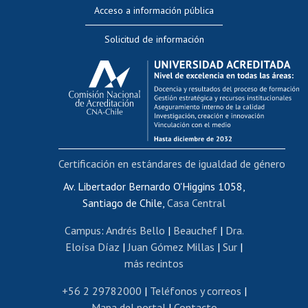
Perfeccionamiento
Acceso a información pública
Editar Portafolio Académico
Solicitud de información
Evaluación docente
Calificación académica
Postulación al AUCAI
Funcionarias/os
Cursos internos de capacitación
Bienestar del personal
Certificación en estándares de igualdad de género
Portal de movilidad interna
Certificado de renta
Av. Libertador Bernardo O'Higgins 1058,
Santiago de Chile,
Casa Central
Certificado de renta honorarios
Gestión de correo uchile
Campus
:
Andrés Bello
|
Beauchef
|
Dra.
Editar páginas blancas
Eloísa Díaz
|
Juan Gómez Millas
|
Sur
|
más recintos
Extranjeras/os
Revalidación y reconocimiento de títulos
+56 2 29782000
|
Teléfonos y correos
|
Mapa del portal
|
Contacto