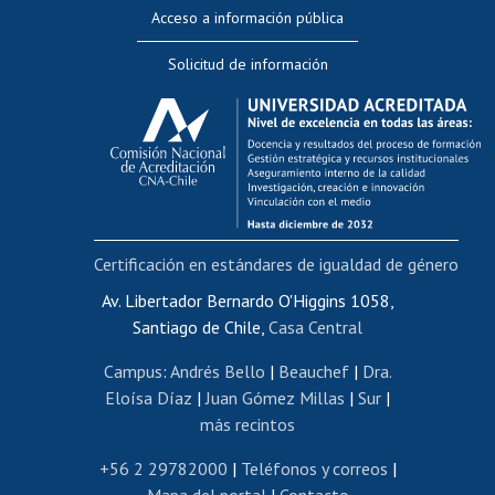
Perfeccionamiento
Acceso a información pública
Editar Portafolio Académico
Solicitud de información
Evaluación docente
Calificación académica
Postulación al AUCAI
Funcionarias/os
Cursos internos de capacitación
Bienestar del personal
Certificación en estándares de igualdad de género
Portal de movilidad interna
Certificado de renta
Av. Libertador Bernardo O'Higgins 1058,
Santiago de Chile,
Casa Central
Certificado de renta honorarios
Gestión de correo uchile
Campus
:
Andrés Bello
|
Beauchef
|
Dra.
Editar páginas blancas
Eloísa Díaz
|
Juan Gómez Millas
|
Sur
|
más recintos
Extranjeras/os
Revalidación y reconocimiento de títulos
+56 2 29782000
|
Teléfonos y correos
|