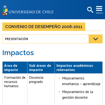
EXTENSIÓN
MENÚ
BIBLIOTECAS
LA UNIVERSIDAD
CONVENIO DE DESEMPEÑO 2008-2011
Postulantes
PRESENTACIÓN
Estudiantes
Impactos
Académicas/os
Funcionarias/os
Área de
Sub áreas de
Impactos académicos
impacto
impacto
relevantes
Egresadas/os
Formación de
Docencia
Mejoramiento
recursos
pregrado
enseñanza – aprendizaje
humanos
Mejoramiento de la
gestión docente