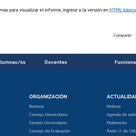
emas para visualizar el informe, ingrese a la versión en
HTML básico
Compartir:
alumnas/os
Docentes
Funciona
Postulación a concursos
Cursos inte
internos de investigación
capacitació
e asignaturas
Consulta a bases de datos
Bienestar d
 de notas
ORGANIZACIÓN
ACTUALIDA
Perfeccionamiento
Portal de m
 regular
Editar Portafolio Académico
Certificado
Rectoría
Noticias
tal
Evaluación docente
Certificado
Consejo Universitario
Agenda de acti
dito alumnos
honorarios
Calificación académica
Senado Universitario
Multimedia
dito exalumnos
Gestión de 
Consejo de Evaluación
Radio U. de Chi
Postulación al AUCAI
y grados
Editar pági