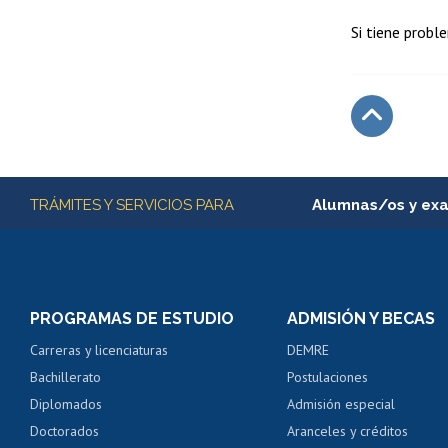
Si tiene probl
Subir
Más información
TRÁMITES Y SERVICIOS PARA
Alumnas/os y ex
Matrícula en línea
Inscripción y cambio d
Consulta y certificado
PROGRAMAS DE ESTUDIO
ADMISIÓN Y BECAS
Certificado de alumno
Carreras y licenciaturas
DEMRE
Servicio médico y den
Bachillerato
Postulaciones
Pago de arancel y cré
Diplomados
Admisión especial
Pago de arancel y cré
Doctorados
Aranceles y créditos
Certificado de títulos 