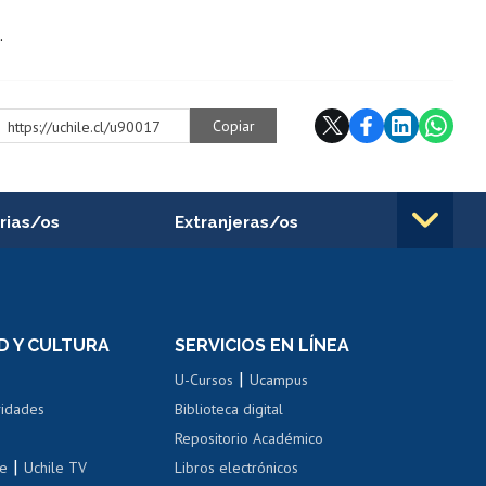
.
Copiar
https://uchile.cl/u90017
rias/os
Extranjeras/os
rnos de
Revalidación y reconocimiento
n
de títulos
el personal
Postulación al Programa de
Movilidad Estudiantil
D Y CULTURA
SERVICIOS EN LÍNEA
ovilidad interna
Inscripción de asignaturas
|
 de renta
U-Cursos
Ucampus
Cursos de español
 de renta
vidades
Biblioteca digital
Repositorio Académico
correo uchile
|
le
Uchile TV
Libros electrónicos
nas blancas