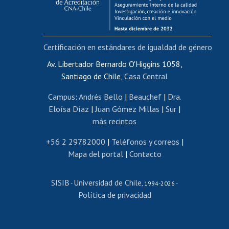
Funcionarias/os
Cursos internos de capacitación
Bienestar del personal
Certificación en estándares de igualdad de género
Portal de movilidad interna
Certificado de renta
Av. Libertador Bernardo O'Higgins 1058,
Santiago de Chile,
Casa Central
Certificado de renta honorarios
Gestión de correo uchile
Campus
:
Andrés Bello
|
Beauchef
|
Dra.
Editar páginas blancas
Eloísa Díaz
|
Juan Gómez Millas
|
Sur
|
más recintos
Extranjeras/os
Revalidación y reconocimiento de títulos
+56 2 29782000
|
Teléfonos y correos
|
Mapa del portal
|
Contacto
Postulación al Programa de Movilidad Estudiantil
Inscripción de asignaturas
SISIB
Universidad de Chile
Cursos de español
-
, 1994-2026 -
Política de privacidad
Mi Uchile
Ayuda tecnológica
Tarjeta TUI
Wifi
Acoso laboral, sexual y violencia