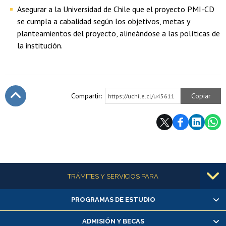
Asegurar a la Universidad de Chile que el proyecto PMI-CD
se cumpla a cabalidad según los objetivos, metas y
planteamientos del proyecto, alineándose a las políticas de
la institución.
Compartir:
Copiar
https://uchile.cl/u45611
Subir
Más información
TRÁMITES Y SERVICIOS PARA
PROGRAMAS DE ESTUDIO
Alumnas/os y exalumnas/os
Matrícula en línea
ADMISIÓN Y BECAS