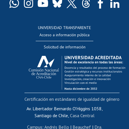
Docentes
Postulación a concursos internos de investigación
Consulta a bases de datos
UNIVERSIDAD TRANSPARENTE
Perfeccionamiento
Acceso a información pública
Editar Portafolio Académico
Solicitud de información
Evaluación docente
Calificación académica
Postulación al AUCAI
Funcionarias/os
Cursos internos de capacitación
Bienestar del personal
Certificación en estándares de igualdad de género
Portal de movilidad interna
Certificado de renta
Av. Libertador Bernardo O'Higgins 1058,
Santiago de Chile,
Casa Central
Certificado de renta honorarios
Gestión de correo uchile
Campus
:
Andrés Bello
|
Beauchef
|
Dra.