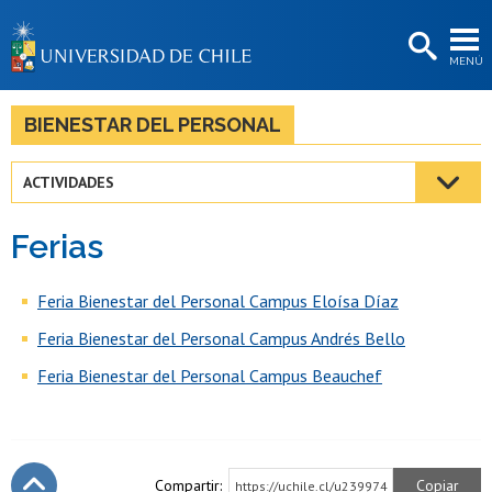
EXTENSIÓN
MENÚ
BIBLIOTECAS
LA UNIVERSIDAD
BIENESTAR DEL PERSONAL
Postulantes
ACTIVIDADES
Estudiantes
Ferias
Académicas/os
Funcionarias/os
Feria Bienestar del Personal Campus Eloísa Díaz
Feria Bienestar del Personal Campus Andrés Bello
Egresadas/os
Feria Bienestar del Personal Campus Beauchef
Compartir:
Copiar
https://uchile.cl/u239974