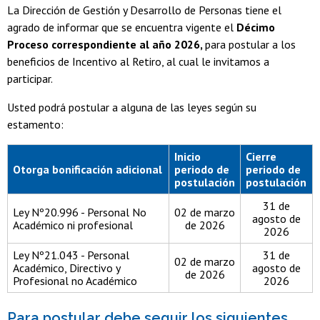
La Dirección de Gestión y Desarrollo de Personas tiene el
agrado de informar que se encuentra vigente el
Décimo
Proceso correspondiente al año 2026,
para postular a los
beneficios de Incentivo al Retiro, al cual le invitamos a
participar.
Usted podrá postular a alguna de las leyes según su
estamento:
Inicio
Cierre
Otorga bonificación adicional
periodo de
periodo de
postulación
postulación
31 de
Ley Nº20.996 - Personal No
02 de marzo
agosto de
Académico ni profesional
de 2026
2026
Ley Nº21.043 - Personal
31 de
02 de marzo
Académico, Directivo y
agosto de
de 2026
Profesional no Académico
2026
Para postular debe seguir los siguientes