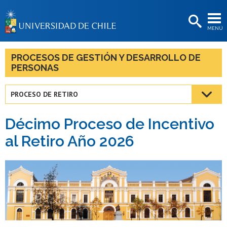
EXTENSIÓN
MENÚ
BIBLIOTECAS
LA UNIVERSIDAD
PROCESOS DE GESTIÓN Y DESARROLLO DE
PERSONAS
Postulantes
Estudiantes
PROCESO DE RETIRO
Académicas/os
Décimo Proceso de Incentivo
Funcionarias/os
al Retiro Año 2026
Egresadas/os