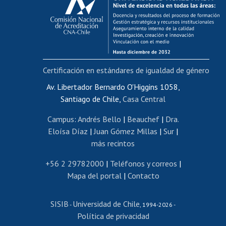
Postulación al AUCAI
Funcionarias/os
Cursos internos de capacitación
Bienestar del personal
Certificación en estándares de igualdad de género
Portal de movilidad interna
Certificado de renta
Av. Libertador Bernardo O'Higgins 1058,
Santiago de Chile,
Casa Central
Certificado de renta honorarios
Gestión de correo uchile
Campus
:
Andrés Bello
|
Beauchef
|
Dra.
Editar páginas blancas
Eloísa Díaz
|
Juan Gómez Millas
|
Sur
|
más recintos
Extranjeras/os
Revalidación y reconocimiento de títulos
+56 2 29782000
|
Teléfonos y correos
|
Mapa del portal
|
Contacto
Postulación al Programa de Movilidad Estudiantil
Inscripción de asignaturas
SISIB
Universidad de Chile
Cursos de español
-
, 1994-2026 -
Política de privacidad