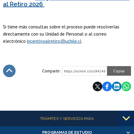
al Retiro 2026
Si tiene más consultas sobre el proceso puede resolverlas
directamente con su Unidad de Personal o al correo
electrónico
incentivoalretiro@uchile.cl
.
Compartir:
Copiar
https://uchile.cl/u184246
Subir
Más información
TRÁMITES Y SERVICIOS PARA
PROGRAMAS DE ESTUDIO