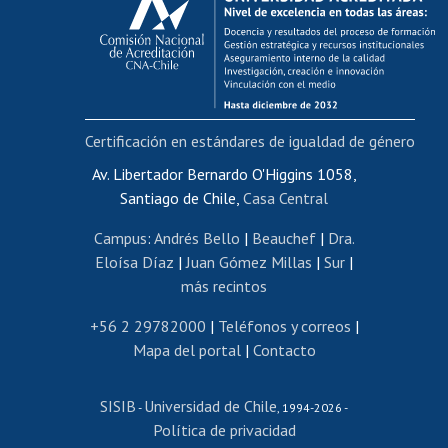
Postulación al AUCAI
Funcionarias/os
Cursos internos de capacitación
Bienestar del personal
Certificación en estándares de igualdad de género
Portal de movilidad interna
Certificado de renta
Av. Libertador Bernardo O'Higgins 1058,
Santiago de Chile,
Casa Central
Certificado de renta honorarios
Gestión de correo uchile
Campus
:
Andrés Bello
|
Beauchef
|
Dra.
Editar páginas blancas
Eloísa Díaz
|
Juan Gómez Millas
|
Sur
|
más recintos
Extranjeras/os
Revalidación y reconocimiento de títulos
+56 2 29782000
|
Teléfonos y correos
|
Mapa del portal
|
Contacto
Postulación al Programa de Movilidad Estudiantil
Inscripción de asignaturas
SISIB
Universidad de Chile
Cursos de español
-
, 1994-2026 -
Política de privacidad