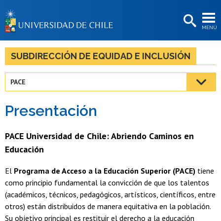
EXTENSIÓN
MENÚ
BIBLIOTECAS
LA UNIVERSIDAD
SUBDIRECCIÓN DE EQUIDAD E INCLUSIÓN
Postulantes
PACE
Estudiantes
Presentación
Académicas/os
Funcionarias/os
PACE Universidad de Chile: Abriendo Caminos en
Educación
Egresadas/os
El
Programa de Acceso a la Educación Superior (PACE)
tiene
como principio fundamental la convicción de que los talentos
(académicos, técnicos, pedagógicos, artísticos, científicos, entre
otros) están distribuidos de manera equitativa en la población.
Su objetivo principal es restituir el derecho a la educación