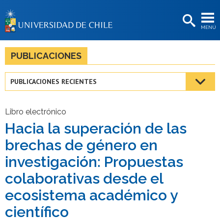
EXTENSIÓN
MENÚ
BIBLIOTECAS
LA UNIVERSIDAD
PUBLICACIONES
Postulantes
PUBLICACIONES RECIENTES
Estudiantes
Académicas/os
Libro electrónico
Hacia la superación de las
Funcionarias/os
brechas de género en
Egresadas/os
investigación: Propuestas
colaborativas desde el
ecosistema académico y
científico