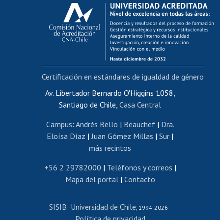
Calificación académica
Postulación al AUCAI
Funcionarias/os
Cursos internos de capacitación
Bienestar del personal
Certificación en estándares de igualdad de género
Portal de movilidad interna
Certificado de renta
Av. Libertador Bernardo O'Higgins 1058,
Santiago de Chile,
Casa Central
Certificado de renta honorarios
Gestión de correo uchile
Campus
:
Andrés Bello
|
Beauchef
|
Dra.
Editar páginas blancas
Eloísa Díaz
|
Juan Gómez Millas
|
Sur
|
más recintos
Extranjeras/os
Revalidación y reconocimiento de títulos
+56 2 29782000
|
Teléfonos y correos
|
Mapa del portal
|
Contacto
Postulación al Programa de Movilidad Estudiantil
Inscripción de asignaturas
SISIB
Universidad de Chile
Cursos de español
-
, 1994-2026 -
Política de privacidad