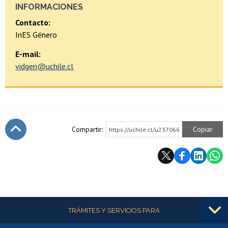
INFORMACIONES
Contacto:
InES Género
E-mail:
vidgen@uchile.cl
Compartir:
Copiar
https://uchile.cl/u237066
Subir
Más información
TRÁMITES Y SERVICIOS PARA