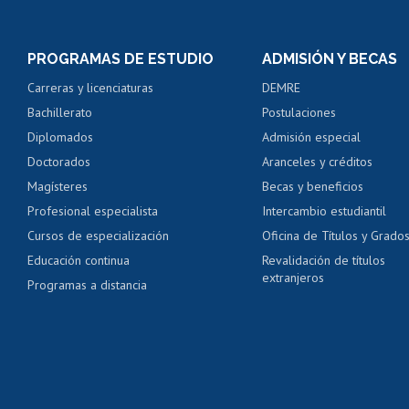
Inscripción y cambio d
Consulta y certificado
PROGRAMAS DE ESTUDIO
ADMISIÓN Y BECAS
Certificado de alumno
Carreras y licenciaturas
DEMRE
Servicio médico y den
Bachillerato
Postulaciones
Pago de arancel y cré
Diplomados
Admisión especial
Pago de arancel y cré
Doctorados
Aranceles y créditos
Certificado de títulos 
Magísteres
Becas y beneficios
Profesional especialista
Intercambio estudiantil
Mi Uchile
Ayu
Cursos de especialización
Oficina de Títulos y Grado
Educación continua
Revalidación de títulos
extranjeros
Programas a distancia