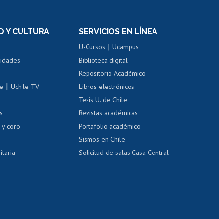
n
de títulos
el personal
Postulación al Programa de
Movilidad Estudiantil
D Y CULTURA
SERVICIOS EN LÍNEA
ovilidad interna
Inscripción de asignaturas
|
 de renta
U-Cursos
Ucampus
Cursos de español
 de renta
vidades
Biblioteca digital
Repositorio Académico
correo uchile
|
le
Uchile TV
Libros electrónicos
nas blancas
Tesis U. de Chile
os
Revistas académicas
, sexual y violencia
Denuncias administrativas
 y coro
Portafolio académico
Sismos en Chile
itaria
Solicitud de salas Casa Central