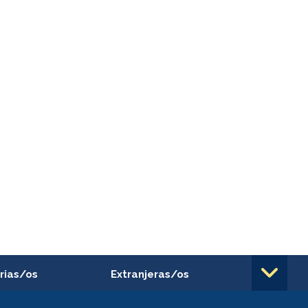
rias/os
Extranjeras/os
rnos de
Revalidación y reconocimiento