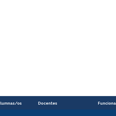
alumnas/os
Docentes
Funciona
Postulación a concursos
Cursos inte