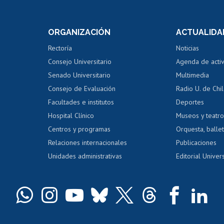
internos de investigación
capacitació
e asignaturas
Consulta a bases de datos
Bienestar d
 de notas
ORGANIZACIÓN
ACTUALIDA
Perfeccionamiento
Portal de m
 regular
Editar Portafolio Académico
Certificado
Rectoría
Noticias
tal
Evaluación docente
Certificado
Consejo Universitario
Agenda de acti
dito alumnos
honorarios
Calificación académica
Senado Universitario
Multimedia
dito exalumnos
Gestión de 
Consejo de Evaluación
Radio U. de Chi
Postulación al AUCAI
y grados
Editar pági
Facultades e institutos
Deportes
Hospital Clínico
Museos y teatr
da tecnológica
Tarjeta TUI
Wifi
Acoso laboral
s
Centros y programas
Orquesta, ballet
Relaciones internacionales
Publicaciones
Unidades administrativas
Editorial Univers