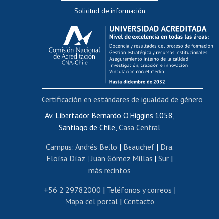
Solicitud de información
Evaluación docente
Calificación académica
Postulación al AUCAI
Funcionarias/os
Cursos internos de capacitación
Bienestar del personal
Certificación en estándares de igualdad de género
Portal de movilidad interna
Certificado de renta
Av. Libertador Bernardo O'Higgins 1058,
Santiago de Chile,
Casa Central
Certificado de renta honorarios
Gestión de correo uchile
Campus
:
Andrés Bello
|
Beauchef
|
Dra.
Editar páginas blancas
Eloísa Díaz
|
Juan Gómez Millas
|
Sur
|
más recintos
Extranjeras/os
Revalidación y reconocimiento de títulos
+56 2 29782000
|
Teléfonos y correos
|
Mapa del portal
|
Contacto
Postulación al Programa de Movilidad Estudiantil
Inscripción de asignaturas