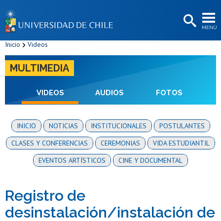
EXTENSIÓN
MENÚ
BIBLIOTECAS
Inicio
Videos
LA UNIVERSIDAD
MULTIMEDIA
Postulantes
Estudiantes
VIDEOS
AUDIOS
FOTOS
Académicas/os
INICIO
NOTICIAS
INSTITUCIONALES
POSTULANTES
Funcionarias/os
CLASES Y CONFERENCIAS
CEREMONIAS
VIDA ESTUDIANTIL
Egresadas/os
EVENTOS ARTÍSTICOS
CINE Y DOCUMENTAL
Registro de
desinstalación/instalación de