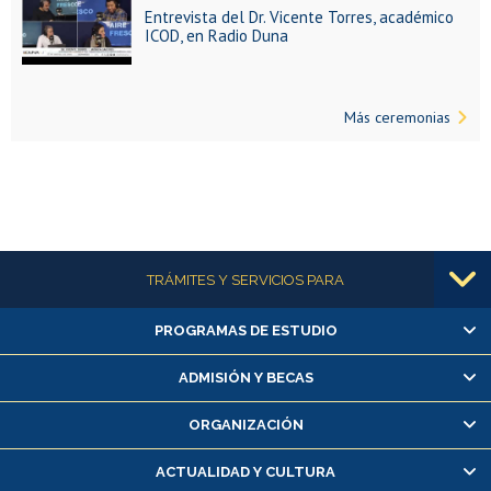
Entrevista del Dr. Vicente Torres, académico
ICOD, en Radio Duna
Más ceremonias
Más información
TRÁMITES Y SERVICIOS PARA
PROGRAMAS DE ESTUDIO
Alumnas/os y exalumnas/os
Matrícula en línea
ADMISIÓN Y BECAS
Inscripción y cambio de asignaturas
ORGANIZACIÓN
Consulta y certificado de notas
Certificado de alumno regular
ACTUALIDAD Y CULTURA