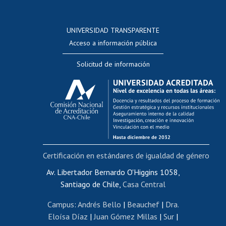
Postulación a concursos internos de investigación
Consulta a bases de datos
UNIVERSIDAD TRANSPARENTE
Perfeccionamiento
Acceso a información pública
Editar Portafolio Académico
Solicitud de información
Evaluación docente
Calificación académica
Postulación al AUCAI
Funcionarias/os
Cursos internos de capacitación
Bienestar del personal
Certificación en estándares de igualdad de género
Portal de movilidad interna
Certificado de renta
Av. Libertador Bernardo O'Higgins 1058,
Santiago de Chile,
Casa Central
Certificado de renta honorarios
Gestión de correo uchile
Campus
:
Andrés Bello
|
Beauchef
|
Dra.
Editar páginas blancas
Eloísa Díaz
|
Juan Gómez Millas
|
Sur
|