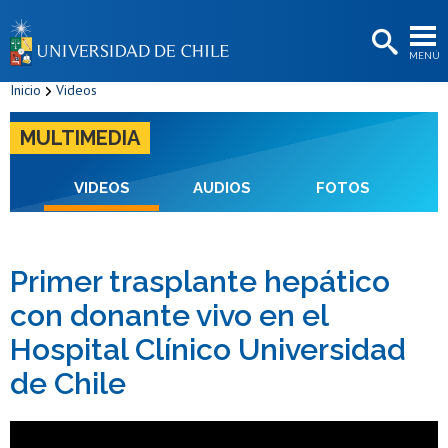
EXTENSIÓN
MENÚ
BIBLIOTECAS
Inicio
Videos
LA UNIVERSIDAD
MULTIMEDIA
Postulantes
Estudiantes
VIDEOS
AUDIOS
FOTOS
Académicas/os
Funcionarias/os
Primer trasplante hepático
con donante vivo en el
Egresadas/os
Hospital Clínico Universidad
de Chile