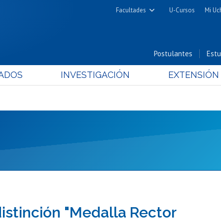
Facultades
U-Cursos
Mi Uc
Arquitectura y Urbanismo
Ciencias
Postulantes
Estu
Cs. Físicas y Matemáticas
ADOS
INVESTIGACIÓN
EXTENSIÓN
Cs. Químicas y Farmacéuticas
Cs. Veterinarias y Pecuarias
Derecho
Filosofía y Humanidades
Medicina
Estudios Avanzados en Educación
Nutrición y Tecnología de
Alimentos
istinción "Medalla Rector