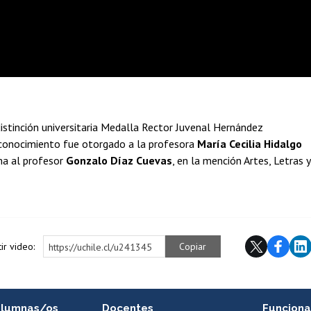
distinción universitaria Medalla Rector Juvenal Hernández
econocimiento fue otorgado a la profesora
María Cecilia Hidalgo
ma al profesor
Gonzalo Díaz Cuevas
, en la mención Artes, Letras y
ir video:
Copiar
https://uchile.cl/u241345
alumnas/os
Docentes
Funciona