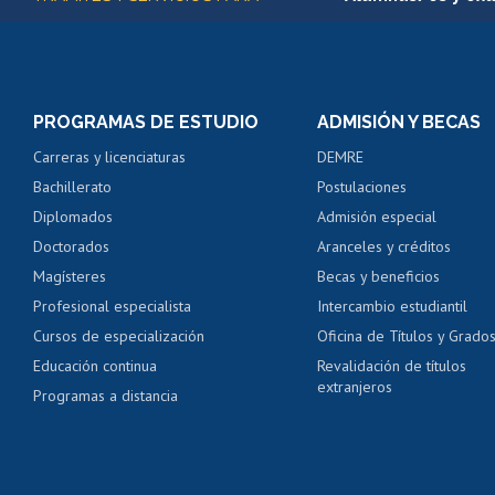
Matrícula en línea
Inscripción y cambio d
Consulta y certificado
PROGRAMAS DE ESTUDIO
ADMISIÓN Y BECAS
Certificado de alumno
Carreras y licenciaturas
DEMRE
Servicio médico y den
Bachillerato
Postulaciones
Pago de arancel y cré
Diplomados
Admisión especial
Pago de arancel y cré
Doctorados
Aranceles y créditos
Certificado de títulos 
Magísteres
Becas y beneficios
Profesional especialista
Intercambio estudiantil
Mi Uchile
Ayu
Cursos de especialización
Oficina de Títulos y Grado
Educación continua
Revalidación de títulos
extranjeros
Programas a distancia