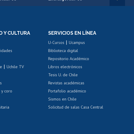
rnos de
Revalidación y reconocimiento
n
de títulos
el personal
Postulación al Programa de
Movilidad Estudiantil
D Y CULTURA
SERVICIOS EN LÍNEA
ovilidad interna
Inscripción de asignaturas
|
 de renta
U-Cursos
Ucampus
Cursos de español
 de renta
vidades
Biblioteca digital
Repositorio Académico
correo uchile
|
le
Uchile TV
Libros electrónicos
nas blancas
Tesis U. de Chile
os
Revistas académicas
, sexual y violencia
Denuncias administrativas
 y coro
Portafolio académico
Sismos en Chile
itaria
Solicitud de salas Casa Central