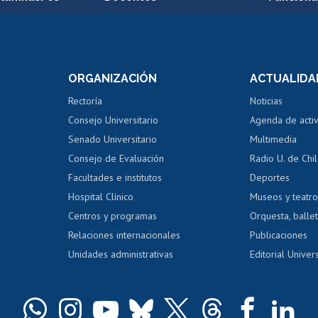
Postulación a concursos
Cursos inte
internos de investigación
capacitació
e asignaturas
Consulta a bases de datos
Bienestar d
 de notas
ORGANIZACIÓN
ACTUALIDA
Perfeccionamiento
Portal de m
 regular
Editar Portafolio Académico
Certificado
Rectoría
Noticias
tal
Evaluación docente
Certificado
Consejo Universitario
Agenda de acti
dito alumnos
honorarios
Calificación académica
Senado Universitario
Multimedia
dito exalumnos
Gestión de 
Consejo de Evaluación
Radio U. de Chi
Postulación al AUCAI
y grados
Editar pági
Facultades e institutos
Deportes
Hospital Clínico
Museos y teatr
da tecnológica
Tarjeta TUI
Wifi
Acoso laboral
s
Centros y programas
Orquesta, ballet
Relaciones internacionales
Publicaciones
Unidades administrativas
Editorial Univers