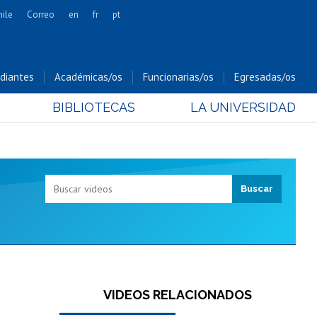
hile
Correo
en
fr
pt
Artes
Cs. Agronómicas
diantes
Académicas/os
Funcionarias/os
Egresadas/os
Cs. Forestales y Conservación
BIBLIOTECAS
LA UNIVERSIDAD
Cs. Sociales
Comunicación e Imagen
Economía y Negocios
Gobierno
Odontología
Estudios Internacionales
Bachillerato
Hospital Clínico
VIDEOS RELACIONADOS