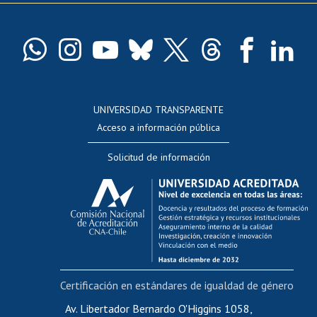
Pago de arancel y crédito exalumnos
Certificado de títulos y grados
Docentes
Postulación a concursos internos de investigación
Consulta a bases de datos
UNIVERSIDAD TRANSPARENTE
Perfeccionamiento
Acceso a información pública
Editar Portafolio Académico
Solicitud de información
Evaluación docente
Calificación académica
Postulación al AUCAI
Funcionarias/os
Cursos internos de capacitación
Bienestar del personal
Certificación en estándares de igualdad de género
Portal de movilidad interna
Certificado de renta
Av. Libertador Bernardo O'Higgins 1058,