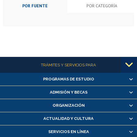
POR FUENTE
POR CATEGORÍA
Más información
TRÁMITES Y SERVICIOS PARA
PROGRAMAS DE ESTUDIO
Alumnas/os y exalumnas/os
Matrícula en línea
ADMISIÓN Y BECAS
Inscripción y cambio de asignaturas
ORGANIZACIÓN
Consulta y certificado de notas
Certificado de alumno regular
ACTUALIDAD Y CULTURA
Servicio médico y dental
SERVICIOS EN LÍNEA
Pago de arancel y crédito alumnos