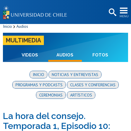
EXTENSIÓN
MENÚ
BIBLIOTECAS
Inicio
Audios
LA UNIVERSIDAD
MULTIMEDIA
Postulantes
Estudiantes
VIDEOS
AUDIOS
FOTOS
Académicas/os
INICIO
NOTICIAS Y ENTREVISTAS
Funcionarias/os
PROGRAMAS Y PODCASTS
CLASES Y CONFERENCIAS
Egresadas/os
CEREMONIAS
ARTÍSTICOS
La hora del consejo.
Temporada 1, Episodio 10: