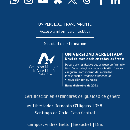
Docentes
Postulación a concursos internos de investigación
Consulta a bases de datos
UNIVERSIDAD TRANSPARENTE
Perfeccionamiento
Acceso a información pública
Editar Portafolio Académico
Solicitud de información
Evaluación docente
Calificación académica
Postulación al AUCAI
Funcionarias/os
Cursos internos de capacitación
Bienestar del personal
Certificación en estándares de igualdad de género
Portal de movilidad interna
Certificado de renta
Av. Libertador Bernardo O'Higgins 1058,
Santiago de Chile,
Casa Central
Certificado de renta honorarios
Gestión de correo uchile
Campus
:
Andrés Bello
|
Beauchef
|
Dra.
Editar páginas blancas