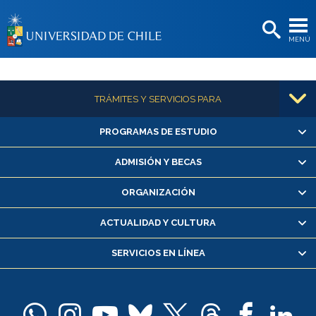
EXTENSIÓN
MENÚ
BIBLIOTECAS
LA UNIVERSIDAD
Más información
TRÁMITES Y SERVICIOS PARA
Postulantes
Estudiantes
PROGRAMAS DE ESTUDIO
Alumnas/os y exalumnas/os
Matrícula en línea
Académicas/os
ADMISIÓN Y BECAS
Inscripción y cambio de asignaturas
Funcionarias/os
ORGANIZACIÓN
Consulta y certificado de notas
Certificado de alumno regular
Egresadas/os
ACTUALIDAD Y CULTURA
Servicio médico y dental
SERVICIOS EN LÍNEA
Pago de arancel y crédito alumnos
Pago de arancel y crédito exalumnos
Certificado de títulos y grados