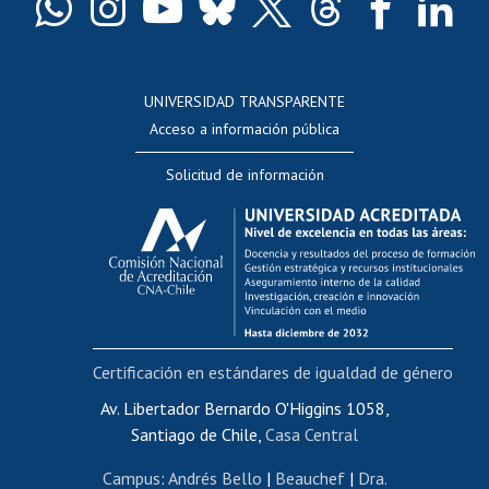
Docentes
Postulación a concursos internos de investigación
Consulta a bases de datos
UNIVERSIDAD TRANSPARENTE
Perfeccionamiento
Acceso a información pública
Editar Portafolio Académico
Solicitud de información
Evaluación docente
Calificación académica
Postulación al AUCAI
Funcionarias/os
Cursos internos de capacitación
Bienestar del personal
Certificación en estándares de igualdad de género
Portal de movilidad interna
Certificado de renta
Av. Libertador Bernardo O'Higgins 1058,
Santiago de Chile,
Casa Central
Certificado de renta honorarios
Gestión de correo uchile
Campus
:
Andrés Bello
|
Beauchef
|
Dra.