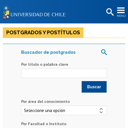
EXTENSIÓN
MENÚ
BIBLIOTECAS
LA UNIVERSIDAD
POSTGRADOS Y POSTÍTULOS
Postulantes
Buscador de postgrados
Estudiantes
Por título o palabra clave
Académicas/os
Funcionarias/os
Egresadas/os
Por área del conocimiento
Por Facultad o Instituto