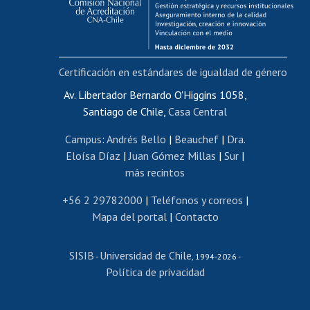
Funcionarias/os
Cursos internos de capacitación
Bienestar del personal
Certificación en estándares de igualdad de género
Portal de movilidad interna
Certificado de renta
Av. Libertador Bernardo O'Higgins 1058,
Santiago de Chile,
Casa Central
Certificado de renta honorarios
Gestión de correo uchile
Campus
:
Andrés Bello
|
Beauchef
|
Dra.
Editar páginas blancas
Eloísa Díaz
|
Juan Gómez Millas
|
Sur
|
más recintos
Extranjeras/os
Revalidación y reconocimiento de títulos
+56 2 29782000
|
Teléfonos y correos
|
Mapa del portal
|
Contacto
Postulación al Programa de Movilidad Estudiantil
Inscripción de asignaturas
SISIB
Universidad de Chile
Cursos de español
-
, 1994-2026 -
Política de privacidad
Mi Uchile
Ayuda tecnológica
Tarjeta TUI
Wifi