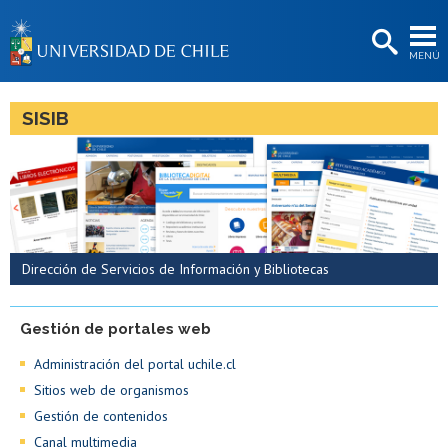
EXTENSIÓN
MENÚ
BIBLIOTECAS
LA UNIVERSIDAD
SISIB
Postulantes
Estudiantes
Académicas/os
Funcionarias/os
Dirección de Servicios de Información y Bibliotecas
Egresadas/os
Gestión de portales web
Administración del portal uchile.cl
Sitios web de organismos
Gestión de contenidos
Canal multimedia