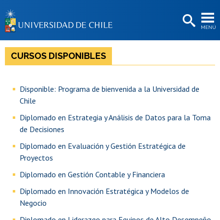
EXTENSIÓN
MENÚ
BIBLIOTECAS
LA UNIVERSIDAD
CURSOS DISPONIBLES
Postulantes
Disponible: Programa de bienvenida a la Universidad de
Estudiantes
Chile
Académicas/os
Diplomado en Estrategia y Análisis de Datos para la Toma
de Decisiones
Funcionarias/os
Diplomado en Evaluación y Gestión Estratégica de
Egresadas/os
Proyectos
Diplomado en Gestión Contable y Financiera
Diplomado en Innovación Estratégica y Modelos de
Negocio
Diplomado en Liderazgo para Equipos de Alto Desempeño