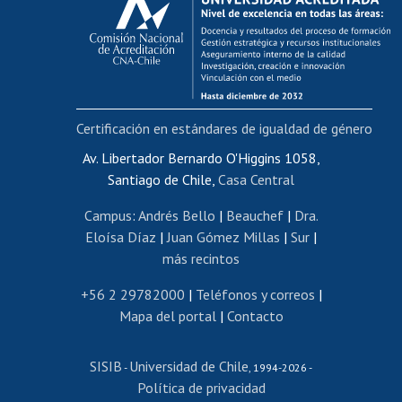
Postulación al AUCAI
Funcionarias/os
Cursos internos de capacitación
Bienestar del personal
Certificación en estándares de igualdad de género
Portal de movilidad interna
Certificado de renta
Av. Libertador Bernardo O'Higgins 1058,
Santiago de Chile,
Casa Central
Certificado de renta honorarios
Gestión de correo uchile
Campus
:
Andrés Bello
|
Beauchef
|
Dra.
Editar páginas blancas
Eloísa Díaz
|
Juan Gómez Millas
|
Sur
|
más recintos
Extranjeras/os
Revalidación y reconocimiento de títulos
+56 2 29782000
|
Teléfonos y correos
|
Mapa del portal
|
Contacto
Postulación al Programa de Movilidad Estudiantil
Inscripción de asignaturas
SISIB
Universidad de Chile
Cursos de español
-
, 1994-2026 -
Política de privacidad