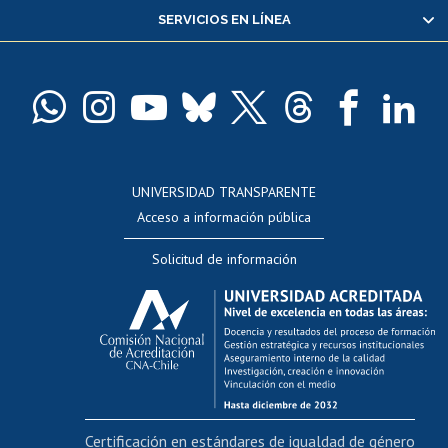
SERVICIOS EN LÍNEA
Pago de arancel y crédito alumnos
Pago de arancel y crédito exalumnos
Certificado de títulos y grados
Docentes
Postulación a concursos internos de investigación
Consulta a bases de datos
UNIVERSIDAD TRANSPARENTE
Perfeccionamiento
Acceso a información pública
Editar Portafolio Académico
Solicitud de información
Evaluación docente
Calificación académica
Postulación al AUCAI
Funcionarias/os
Cursos internos de capacitación
Bienestar del personal
Certificación en estándares de igualdad de género
Portal de movilidad interna