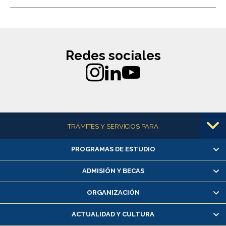
Redes sociales
Más información
TRÁMITES Y SERVICIOS PARA
PROGRAMAS DE ESTUDIO
Alumnas/os y exalumnas/os
Matrícula en línea
ADMISIÓN Y BECAS
Inscripción y cambio de asignaturas
ORGANIZACIÓN
Consulta y certificado de notas
Certificado de alumno regular
ACTUALIDAD Y CULTURA
Servicio médico y dental