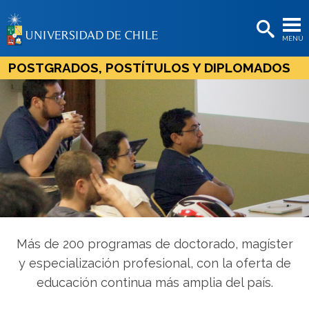
EXTENSIÓN
MENÚ
BIBLIOTECAS
POSTGRADOS, POSTÍTULOS Y DIPLOMADOS
LA UNIVERSIDAD
Postulantes
Estudiantes
Académicas/os
Funcionarias/os
Egresadas/os
Más de 200 programas de doctorado, magíster
y especialización profesional, con la oferta de
educación continua más amplia del país.