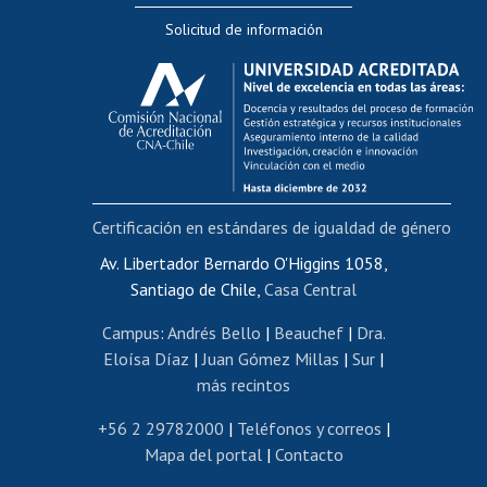
Solicitud de información
Evaluación docente
Calificación académica
Postulación al AUCAI
Funcionarias/os
Cursos internos de capacitación
Bienestar del personal
Certificación en estándares de igualdad de género
Portal de movilidad interna
Certificado de renta
Av. Libertador Bernardo O'Higgins 1058,
Santiago de Chile,
Casa Central
Certificado de renta honorarios
Gestión de correo uchile
Campus
:
Andrés Bello
|
Beauchef
|
Dra.
Editar páginas blancas
Eloísa Díaz
|
Juan Gómez Millas
|
Sur
|
más recintos
Extranjeras/os
Revalidación y reconocimiento de títulos
+56 2 29782000
|
Teléfonos y correos
|
Mapa del portal
|
Contacto
Postulación al Programa de Movilidad Estudiantil
Inscripción de asignaturas