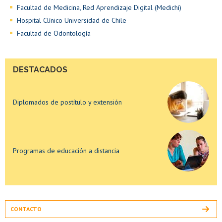
Diplomados de postítulo y extensión
Facultad de Medicina, Red Aprendizaje Digital (Medichi)
Hospital Clínico Universidad de Chile
Facultad de Odontología
Programas de educación a distancia
DESTACADOS
Diplomados de postítulo y extensión
Programas de educación a distancia
Diplomados de postítulo y extensión
CONTACTO