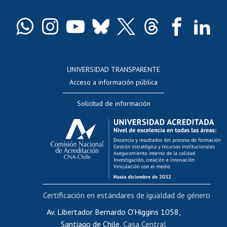
Certificado de títulos y grados
Docentes
Postulación a concursos internos de investigación
Consulta a bases de datos
UNIVERSIDAD TRANSPARENTE
Perfeccionamiento
Acceso a información pública
Editar Portafolio Académico
Solicitud de información
Evaluación docente
Calificación académica
Postulación al AUCAI
Funcionarias/os
Cursos internos de capacitación
Bienestar del personal
Certificación en estándares de igualdad de género
Portal de movilidad interna
Certificado de renta
Av. Libertador Bernardo O'Higgins 1058,
Santiago de Chile,
Casa Central
Certificado de renta honorarios