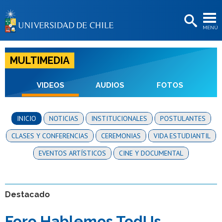
EXTENSIÓN
MENÚ
BIBLIOTECAS
LA UNIVERSIDAD
MULTIMEDIA
Postulantes
VIDEOS
AUDIOS
FOTOS
Estudiantes
Académicas/os
INICIO
NOTICIAS
INSTITUCIONALES
POSTULANTES
Funcionarias/os
CLASES Y CONFERENCIAS
CEREMONIAS
VIDA ESTUDIANTIL
Egresadas/os
EVENTOS ARTÍSTICOS
CINE Y DOCUMENTAL
Destacado
Foro Hablemos TodUs