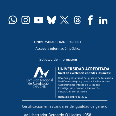
Pago de arancel y crédito exalumnos
Certificado de títulos y grados
Docentes
Postulación a concursos internos de investigación
Consulta a bases de datos
UNIVERSIDAD TRANSPARENTE
Perfeccionamiento
Acceso a información pública
Editar Portafolio Académico
Solicitud de información
Evaluación docente
Calificación académica
Postulación al AUCAI
Funcionarias/os
Cursos internos de capacitación
Bienestar del personal
Certificación en estándares de igualdad de género
Portal de movilidad interna
Certificado de renta
Av. Libertador Bernardo O'Higgins 1058,