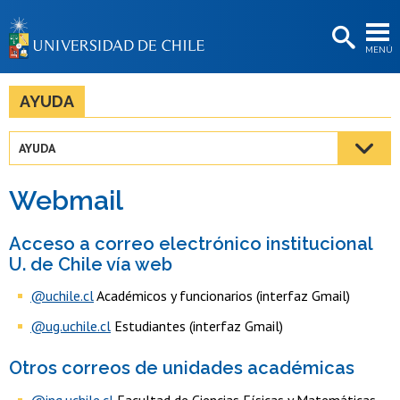
EXTENSIÓN
MENÚ
BIBLIOTECAS
LA UNIVERSIDAD
AYUDA
Postulantes
AYUDA
Estudiantes
Webmail
Académicas/os
Funcionarias/os
Acceso a correo electrónico institucional
U. de Chile vía web
Egresadas/os
@uchile.cl
Académicos y funcionarios (interfaz Gmail)
@ug.uchile.cl
Estudiantes (interfaz Gmail)
Otros correos de unidades académicas
@ing.uchile.cl
Facultad de Ciencias Físicas y Matemáticas