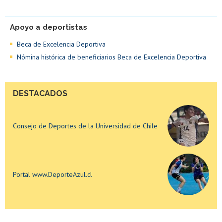
Apoyo a deportistas
Consejo de Deportes de la Universidad de Chile
Beca de Excelencia Deportiva
Nómina histórica de beneficiarios Beca de Excelencia Deportiva
Portal www.DeporteAzul.cl
DESTACADOS
Consejo de Deportes de la Universidad de Chile
Portal www.DeporteAzul.cl