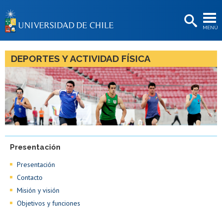
EXTENSIÓN
MENÚ
BIBLIOTECAS
LA UNIVERSIDAD
DEPORTES Y ACTIVIDAD FÍSICA
Postulantes
Estudiantes
Académicas/os
Funcionarias/os
Presentación
Egresadas/os
Presentación
Contacto
Misión y visión
Objetivos y funciones