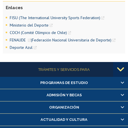
Consejo de Deportes de la Universidad de Chile
Enlaces
FISU (The International University Sports Federation)
Ministerio del Deporte
Portal www.DeporteAzul.cl
COCH (Comité Olímpico de Chile)
FENAUDE
(Federación Nacional Universitaria de Deporte)
Deporte Azul
Más información
TRÁMITES Y SERVICIOS PARA
PROGRAMAS DE ESTUDIO
Alumnas/os y exalumnas/os
Matrícula en línea
ADMISIÓN Y BECAS
Inscripción y cambio de asignaturas
ORGANIZACIÓN
Consulta y certificado de notas
Certificado de alumno regular
ACTUALIDAD Y CULTURA
Servicio médico y dental