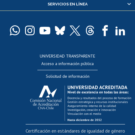
SERVICIOS EN LÍNEA
Pago de arancel y crédito alumnos
Pago de arancel y crédito exalumnos
Certificado de títulos y grados
Docentes
Postulación a concursos internos de investigación
Consulta a bases de datos
UNIVERSIDAD TRANSPARENTE
Perfeccionamiento
Acceso a información pública
Editar Portafolio Académico
Solicitud de información
Evaluación docente
Calificación académica
Postulación al AUCAI
Funcionarias/os
Cursos internos de capacitación
Bienestar del personal
Certificación en estándares de igualdad de género
Portal de movilidad interna