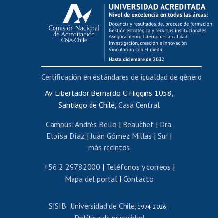
Calificación académica
Postulación al AUCAI
Funcionarias/os
Cursos internos de capacitación
Bienestar del personal
Certificación en estándares de igualdad de género
Portal de movilidad interna
Certificado de renta
Av. Libertador Bernardo O'Higgins 1058,
Santiago de Chile,
Casa Central
Certificado de renta honorarios
Gestión de correo uchile
Campus
:
Andrés Bello
|
Beauchef
|
Dra.
Editar páginas blancas
Eloísa Díaz
|
Juan Gómez Millas
|
Sur
|
más recintos
Extranjeras/os
Revalidación y reconocimiento de títulos
+56 2 29782000
|
Teléfonos y correos
|
Mapa del portal
|
Contacto
Postulación al Programa de Movilidad Estudiantil
Inscripción de asignaturas
SISIB
Universidad de Chile
Cursos de español
-
, 1994-2026 -
Política de privacidad