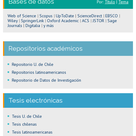
Bases de datos
Por:
Título
|
Tema
Web of Science
|
Scopus
|
UpToDate
|
ScienceDirect
|
EBSCO
|
Wiley
|
SpringerLink
|
Oxford Academic
|
ACS
|
JSTOR
|
Sage
Journals
|
Digitalia
|
y más
Repositorios académicos
Repositorio U. de Chile
Repositorios latinoamericanos
Repositorio de Datos de Investigación
Tesis electrónicas
Tesis U. de Chile
Tesis chilenas
Tesis latinoamericanas