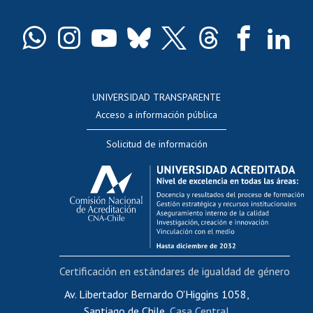
Certificado de títulos y grados
Docentes
Postulación a concursos internos de investigación
Consulta a bases de datos
UNIVERSIDAD TRANSPARENTE
Perfeccionamiento
Acceso a información pública
Editar Portafolio Académico
Solicitud de información
Evaluación docente
Calificación académica
Postulación al AUCAI
Funcionarias/os
Cursos internos de capacitación
Bienestar del personal
Certificación en estándares de igualdad de género
Portal de movilidad interna
Certificado de renta
Av. Libertador Bernardo O'Higgins 1058,
Santiago de Chile,
Casa Central
Certificado de renta honorarios