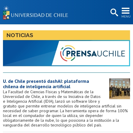
EXTENSIÓN
MENÚ
BIBLIOTECAS
LA UNIVERSIDAD
NOTICIAS
Postulantes
Estudiantes
Académicas/os
Funcionarias/os
U. de Chile presentó dashAI: plataforma
chilena de inteligencia artificial
Egresadas/os
La Facultad de Ciencias Físicas y Matemáticas de la
Universidad de Chile, a través de su Iniciativa de Datos
e Inteligencia Artificial (IDIA), lanzó un software libre y
gratuito que permite entrenar modelos de inteligencia artificial sin
necesidad de saber programar. La herramienta opera de forma 100%
local en el computador de quien la utiliza, sin depender
obligatoriamente de la nube, lo que posiciona a la institución a la
vanguardia del desarrollo tecnológico público del país.