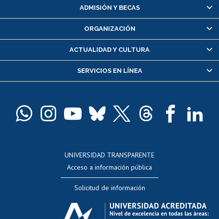
Matrícula en línea
ADMISIÓN Y BECAS
Inscripción y cambio de asignaturas
ORGANIZACIÓN
Consulta y certificado de notas
Certificado de alumno regular
ACTUALIDAD Y CULTURA
Servicio médico y dental
SERVICIOS EN LÍNEA
Pago de arancel y crédito alumnos
Pago de arancel y crédito exalumnos
Certificado de títulos y grados
Docentes
Postulación a concursos internos de investigación
Consulta a bases de datos
UNIVERSIDAD TRANSPARENTE
Perfeccionamiento
Acceso a información pública
Editar Portafolio Académico
Solicitud de información
Evaluación docente
Calificación académica
Postulación al AUCAI