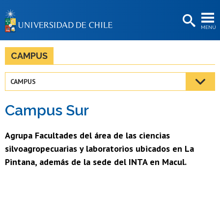
EXTENSIÓN
MENÚ
BIBLIOTECAS
LA UNIVERSIDAD
CAMPUS
Postulantes
CAMPUS
Estudiantes
Campus Sur
Académicas/os
Funcionarias/os
Agrupa Facultades del área de las ciencias
silvoagropecuarias y laboratorios ubicados en La
Egresadas/os
Pintana, además de la sede del INTA en Macul.