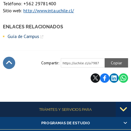
Teléfono: +562 29781400
Sitio web:
http://www.inta.uchile.cl/
ENLACES RELACIONADOS
Guía de Campus
Compartir:
Copiar
https://uchile.cl/u7987
Subir
Más información
TRÁMITES Y SERVICIOS PARA
PROGRAMAS DE ESTUDIO
Alumnas/os y exalumnas/os