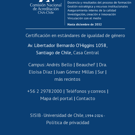
Funcionarias/os
Cursos internos de capacitación
Bienestar del personal
Certificación en estándares de igualdad de género
Portal de movilidad interna
Certificado de renta
Av. Libertador Bernardo O'Higgins 1058,
Santiago de Chile,
Casa Central
Certificado de renta honorarios
Gestión de correo uchile
Campus
:
Andrés Bello
|
Beauchef
|
Dra.
Editar páginas blancas
Eloísa Díaz
|
Juan Gómez Millas
|
Sur
|
más recintos
Extranjeras/os
Revalidación y reconocimiento de títulos
+56 2 29782000
|
Teléfonos y correos
|
Mapa del portal
|
Contacto
Postulación al Programa de Movilidad Estudiantil
Inscripción de asignaturas
SISIB
Universidad de Chile
Cursos de español
-
, 1994-2026 -
Política de privacidad
Mi Uchile
Ayuda tecnológica
Tarjeta TUI
Wifi