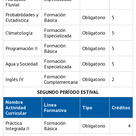
Fluvial
Probabilidades y
Formación
Obligatorio
5
Estadística
Básica
Formación
Climatología
Obligatorio
5
Especializada
Formación
Programación II
Obligatorio
5
Básica
Formación
Agua y Sociedad
Obligatorio
5
Especializada
Formación
Inglés IV
Obligatorio
2
Complementaria
SEGUNDO PERÍODO ESTIVAL
Nombre
Línea
Actividad
Tipo
Créditos
Formativa
Curricular
Práctica
Formación
Obligatorio
4
Integrada II
Básica