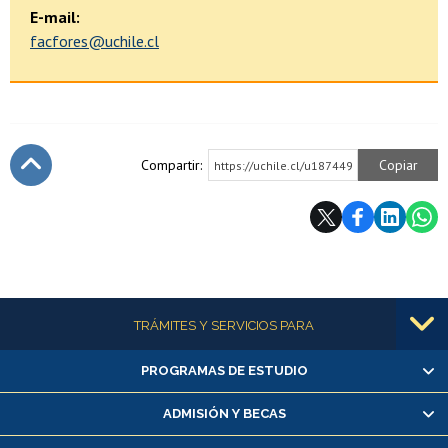
E-mail:
facfores@uchile.cl
Compartir:
Copiar
https://uchile.cl/u187449
Subir
Más información
TRÁMITES Y SERVICIOS PARA
PROGRAMAS DE ESTUDIO
Alumnas/os y exalumnas/os
Matrícula en línea
ADMISIÓN Y BECAS
Inscripción y cambio de asignaturas