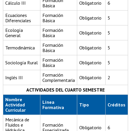
Formación
Cálculo III
Obligatorio
6
Básica
Ecuaciones
Formación
Obligatorio
5
Diferenciales
Básica
Ecología
Formación
Obligatorio
5
General
Básica
Formación
Termodinámica
Obligatorio
5
Básica
Formación
Sociología Rural
Obligatorio
5
Básica
Formación
Inglés III
Obligatorio
2
Complementaria
ACTIVIDADES DEL CUARTO SEMESTRE
Nombre
Línea
Actividad
Tipo
Créditos
Formativa
Curricular
Mecánica de
Fluidos e
Formación
Obligatorio
6
Hidráulica
Especializada