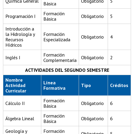
Química General
Obligatorio
5
Básica
Formación
Programación I
Obligatorio
5
Básica
Introducción a
la Hidrología y
Formación
Obligatorio
4
Recursos
Especializada
Hídricos
Formación
Inglés I
Obligatorio
2
Complementaria
ACTIVIDADES DEL SEGUNDO SEMESTRE
Nombre
Línea
Actividad
Tipo
Créditos
Formativa
Curricular
Formación
Cálculo II
Obligatorio
6
Básica
Formación
Álgebra Lineal
Obligatorio
6
Básica
Geología y
Formación
Obligatorio
5