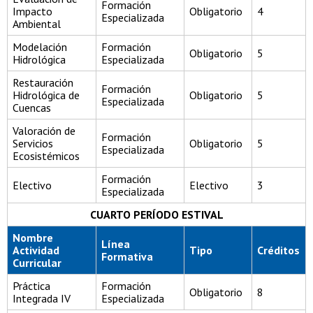
Formación
Impacto
Obligatorio
4
Especializada
Ambiental
Modelación
Formación
Obligatorio
5
Hidrológica
Especializada
Restauración
Formación
Hidrológica de
Obligatorio
5
Especializada
Cuencas
Valoración de
Formación
Servicios
Obligatorio
5
Especializada
Ecosistémicos
Formación
Electivo
Electivo
3
Especializada
CUARTO PERÍODO ESTIVAL
Nombre
Línea
Actividad
Tipo
Créditos
Formativa
Curricular
Práctica
Formación
Obligatorio
8
Integrada IV
Especializada