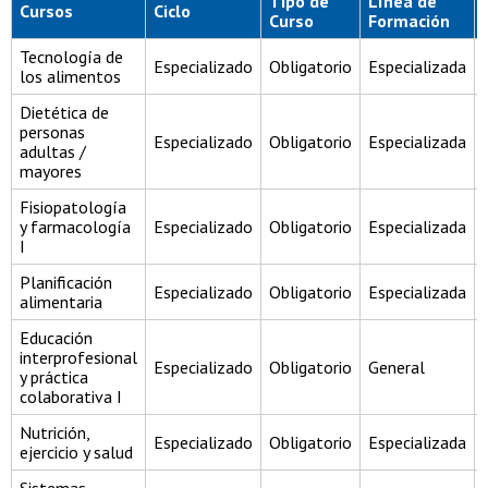
Tipo de
Línea de
Cursos
Ciclo
Curso
Formación
Tecnología de
Especializado
Obligatorio
Especializada
los alimentos
Dietética de
personas
Especializado
Obligatorio
Especializada
adultas /
mayores
Fisiopatología
y farmacología
Especializado
Obligatorio
Especializada
I
Planificación
Especializado
Obligatorio
Especializada
alimentaria
Educación
interprofesional
Especializado
Obligatorio
General
y práctica
colaborativa I
Nutrición,
Especializado
Obligatorio
Especializada
ejercicio y salud
Sistemas