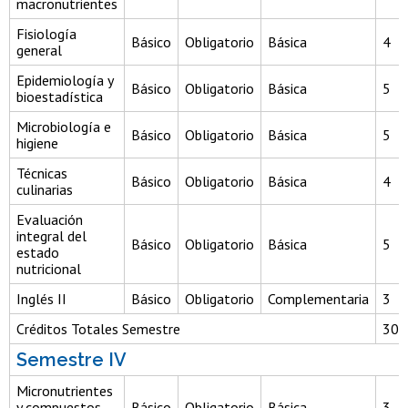
macronutrientes
Fisiología
Básico
Obligatorio
Básica
4
general
Epidemiología y
Básico
Obligatorio
Básica
5
bioestadística
Microbiología e
Básico
Obligatorio
Básica
5
higiene
Técnicas
Básico
Obligatorio
Básica
4
culinarias
Evaluación
integral del
Básico
Obligatorio
Básica
5
estado
nutricional
Inglés II
Básico
Obligatorio
Complementaria
3
Créditos Totales Semestre
30
Semestre IV
Micronutrientes
y compuestos
Básico
Obligatorio
Básica
3