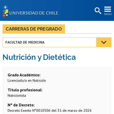
EXTENSIÓN
MENÚ
BIBLIOTECAS
LA UNIVERSIDAD
CARRERAS DE PREGRADO
Postulantes
FACULTAD DE MEDICINA
Estudiantes
Nutrición y Dietética
Académicas/os
Funcionarias/os
Grado Académico
Egresadas/os
Licenciado/a en Nutrición
Título profesional
Nutricionista
Nº de Decreto
Decreto Exento N°0010506 del 31 de marzo de 2026