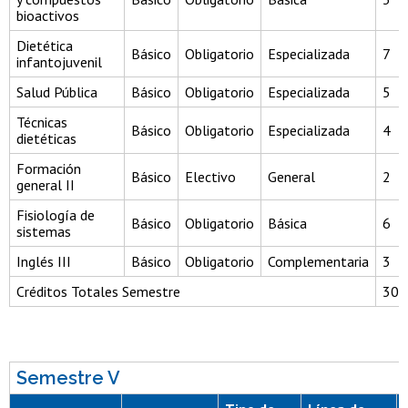
bioactivos
Dietética
Básico
Obligatorio
Especializada
7
infantojuvenil
Salud Pública
Básico
Obligatorio
Especializada
5
Técnicas
Básico
Obligatorio
Especializada
4
dietéticas
Formación
Básico
Electivo
General
2
general II
Fisiología de
Básico
Obligatorio
Básica
6
sistemas
Inglés III
Básico
Obligatorio
Complementaria
3
Créditos Totales Semestre
30
Semestre V