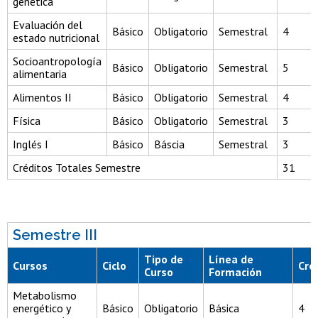
genética
Evaluación del
Básico
Obligatorio
Semestral
4
estado nutricional
Socioantropología
Básico
Obligatorio
Semestral
5
alimentaria
Alimentos II
Básico
Obligatorio
Semestral
4
Física
Básico
Obligatorio
Semestral
3
Inglés I
Básico
Báscia
Semestral
3
Créditos Totales Semestre
31
Semestre III
Tipo de
Línea de
Cursos
Ciclo
Cré
Curso
Formación
Metabolismo
energético y
Básico
Obligatorio
Básica
4