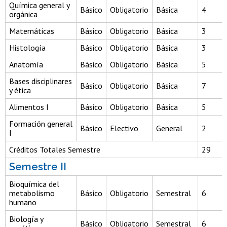
Química general y
Básico
Obligatorio
Básica
4
orgánica
Matemáticas
Básico
Obligatorio
Básica
3
Histología
Básico
Obligatorio
Básica
3
Anatomía
Básico
Obligatorio
Básica
5
Bases disciplinares
Básico
Obligatorio
Básica
7
y ética
Alimentos I
Básico
Obligatorio
Básica
5
Formación general
Básico
Electivo
General
2
I
Créditos Totales Semestre
29
Semestre II
Bioquímica del
metabolismo
Básico
Obligatorio
Semestral
6
humano
Biología y
Básico
Obligatorio
Semestral
6