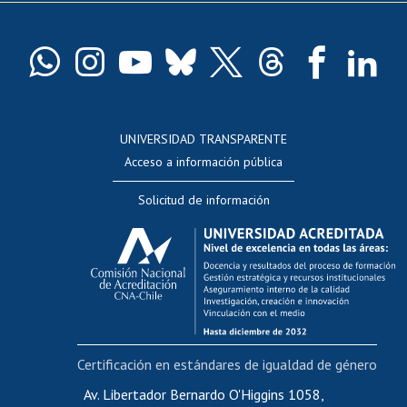
Pago de arancel y crédito exalumnos
Certificado de títulos y grados
Docentes
Postulación a concursos internos de investigación
Consulta a bases de datos
UNIVERSIDAD TRANSPARENTE
Perfeccionamiento
Acceso a información pública
Editar Portafolio Académico
Solicitud de información
Evaluación docente
Calificación académica
Postulación al AUCAI
Funcionarias/os
Cursos internos de capacitación
Bienestar del personal
Certificación en estándares de igualdad de género
Portal de movilidad interna
Certificado de renta
Av. Libertador Bernardo O'Higgins 1058,