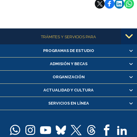
Subir
Más información
TRÁMITES Y SERVICIOS PARA
PROGRAMAS DE ESTUDIO
Alumnas/os y exalumnas/os
Matrícula en línea
ADMISIÓN Y BECAS
Inscripción y cambio de asignaturas
ORGANIZACIÓN
Consulta y certificado de notas
Certificado de alumno regular
ACTUALIDAD Y CULTURA
Servicio médico y dental
SERVICIOS EN LÍNEA
Pago de arancel y crédito alumnos
Pago de arancel y crédito exalumnos
Certificado de títulos y grados
Docentes