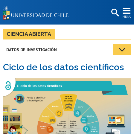
EXTENSIÓN
MENÚ
BIBLIOTECAS
LA UNIVERSIDAD
CIENCIA ABIERTA
Postulantes
DATOS DE INVESTIGACIÓN
Estudiantes
Ciclo de los datos científicos
Académicas/os
Funcionarias/os
Egresadas/os