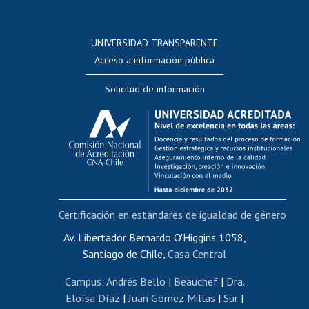
Postulación a concursos internos de investigación
Consulta a bases de datos
UNIVERSIDAD TRANSPARENTE
Perfeccionamiento
Acceso a información pública
Editar Portafolio Académico
Solicitud de información
Evaluación docente
Calificación académica
Postulación al AUCAI
Funcionarias/os
Cursos internos de capacitación
Bienestar del personal
Certificación en estándares de igualdad de género
Portal de movilidad interna
Certificado de renta
Av. Libertador Bernardo O'Higgins 1058,
Santiago de Chile,
Casa Central
Certificado de renta honorarios
Gestión de correo uchile
Campus
:
Andrés Bello
|
Beauchef
|
Dra.
Editar páginas blancas
Eloísa Díaz
|
Juan Gómez Millas
|
Sur
|