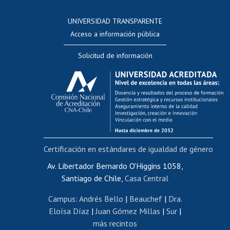
Consulta a bases de datos
UNIVERSIDAD TRANSPARENTE
Perfeccionamiento
Acceso a información pública
Editar Portafolio Académico
Solicitud de información
Evaluación docente
Calificación académica
Postulación al AUCAI
Funcionarias/os
Cursos internos de capacitación
Bienestar del personal
Certificación en estándares de igualdad de género
Portal de movilidad interna
Certificado de renta
Av. Libertador Bernardo O'Higgins 1058,
Santiago de Chile,
Casa Central
Certificado de renta honorarios
Gestión de correo uchile
Campus
:
Andrés Bello
|
Beauchef
|
Dra.
Editar páginas blancas
Eloísa Díaz
|
Juan Gómez Millas
|
Sur
|
más recintos
Extranjeras/os